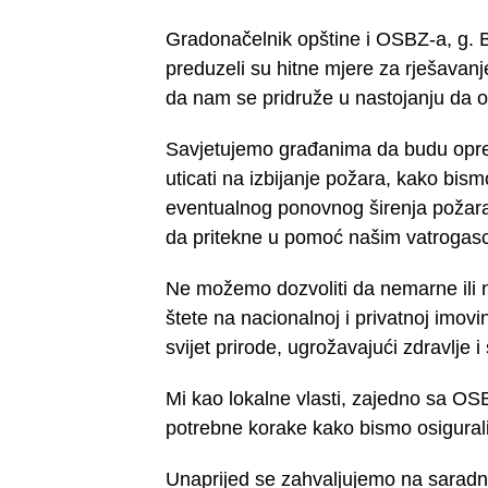
Gradonačelnik opštine i OSBZ-a, g. B
preduzeli su hitne mjere za rješavan
da nam se pridruže u nastojanju da 
Savjetujemo građanima da budu oprezn
uticati na izbijanje požara, kako bismo
eventualnog ponovnog širenja požar
da pritekne u pomoć našim vatrogasc
Ne možemo dozvoliti da nemarne ili 
štete na nacionalnoj i privatnoj imovini
svijet prirode, ugrožavajući zdravlje 
Mi kao lokalne vlasti, zajedno sa OSB
potrebne korake kako bismo osigurali
Unaprijed se zahvaljujemo na saradn