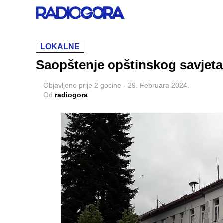
LOKALNE
Saopštenje opštinskog savjeta
Objavljeno
prije 2 godine
-
29. Februara 2024.
Od
radiogora