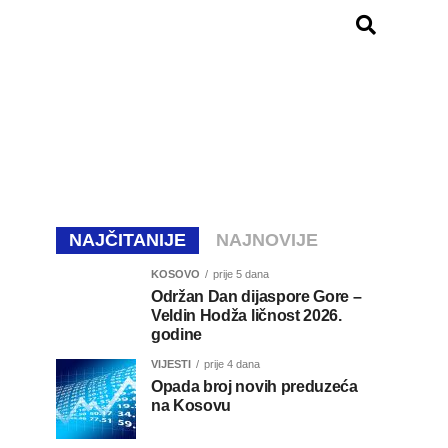
NAJČITANIJE
NAJNOVIJE
KOSOVO
prije 5 dana
Održan Dan dijaspore Gore –
Veldin Hodža ličnost 2026.
godine
VIJESTI
prije 4 dana
Opada broj novih preduzeća
na Kosovu