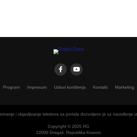
Program
Impresum
Uslovi korištenja
Kontakt
Marketing
imanje i objavljivanje tekstova sa portala dozvoljeno je uz navođenje i
Copyright © 2025 RG
22000 Dragaš, Republika Kosovo