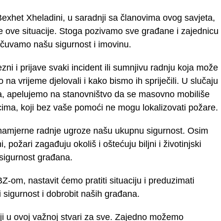
exhet Xheladini, u saradnji sa članovima ovog savjeta,
je ove situacije. Stoga pozivamo sve građane i zajednicu
očuvamo našu sigurnost i imovinu.
i i prijave svaki incident ili sumnjivu radnju koja može
 na vrijeme djelovali i kako bismo ih spriječili. U slučaju
a, apelujemo na stanovništvo da se masovno mobiliše
ima, koji bez vaše pomoći ne mogu lokalizovati požare.
namjerne radnje ugroze našu ukupnu sigurnost. Osim
, požari zagađuju okoliš i oštećuju biljni i životinjski
i sigurnost građana.
Z-om, nastavit ćemo pratiti situaciju i preduzimati
 sigurnost i dobrobit naših građana.
ji u ovoj važnoj stvari za sve. Zajedno možemo