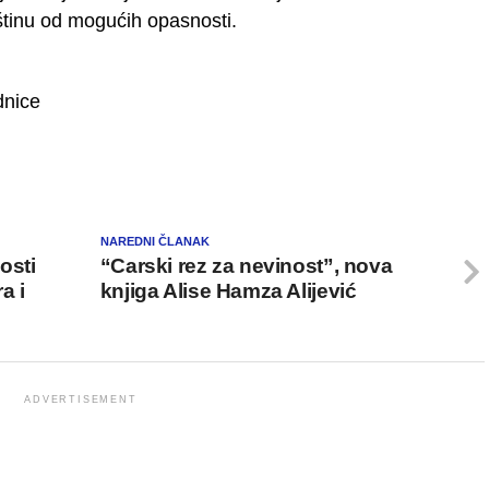
opštinu od mogućih opasnosti.
dnice
NAREDNI ČLANAK
osti
“Carski rez za nevinost”, nova
a i
knjiga Alise Hamza Alijević
ADVERTISEMENT