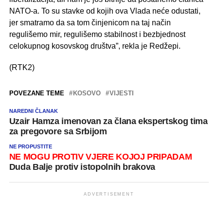
NATO-a. To su stavke od kojih ova Vlada neće odustati,
jer smatramo da sa tom činjenicom na taj način
regulišemo mir, regulišemo stabilnost i bezbjednost
celokupnog kosovskog društva”, rekla je Redžepi.
(RTK2)
POVEZANE TEME
KOSOVO
VIJESTI
NAREDNI ČLANAK
Uzair Hamza imenovan za člana ekspertskog tima
za pregovore sa Srbijom
NE PROPUSTITE
NE MOGU PROTIV VJERE KOJOJ PRIPADAM
Duda Balje protiv istopolnih brakova
ADVERTISEMENT