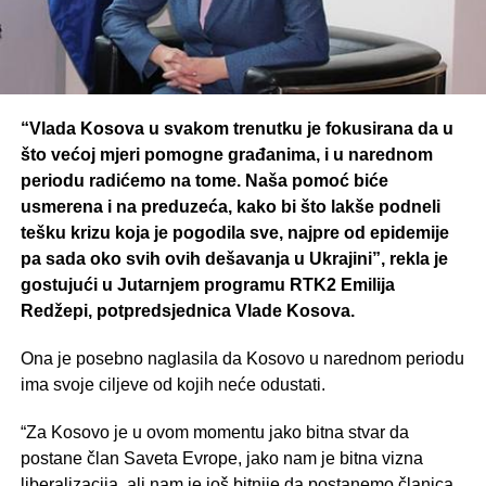
“Vlada Kosova u svakom trenutku je fokusirana da u
što većoj mjeri pomogne građanima, i u narednom
periodu radićemo na tome. Naša pomoć biće
usmerena i na preduzeća, kako bi što lakše podneli
tešku krizu koja je pogodila sve, najpre od epidemije
pa sada oko svih ovih dešavanja u Ukrajini”, rekla je
gostujući u Jutarnjem programu RTK2 Emilija
Redžepi, potpredsjednica Vlade Kosova.
Ona je posebno naglasila da Kosovo u narednom periodu
ima svoje ciljeve od kojih neće odustati.
“Za Kosovo je u ovom momentu jako bitna stvar da
postane član Saveta Evrope, jako nam je bitna vizna
liberalizacija, ali nam je još bitnije da postanemo članica