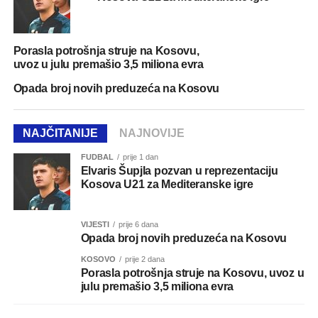
Porasla potrošnja struje na Kosovu,
uvoz u julu premašio 3,5 miliona evra
Opada broj novih preduzeća na Kosovu
NAJČITANIJE
NAJNOVIJE
FUDBAL
prije 1 dan
Elvaris Šupjla pozvan u reprezentaciju
Kosova U21 za Mediteranske igre
VIJESTI
prije 6 dana
Opada broj novih preduzeća na Kosovu
KOSOVO
prije 2 dana
Porasla potrošnja struje na Kosovu, uvoz u
julu premašio 3,5 miliona evra