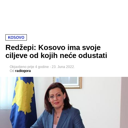
KOSOVO
Redžepi: Kosovo ima svoje
ciljeve od kojih neće odustati
Objavljeno
prije 4 godine
-
23. Juna 2022.
Od
radiogora