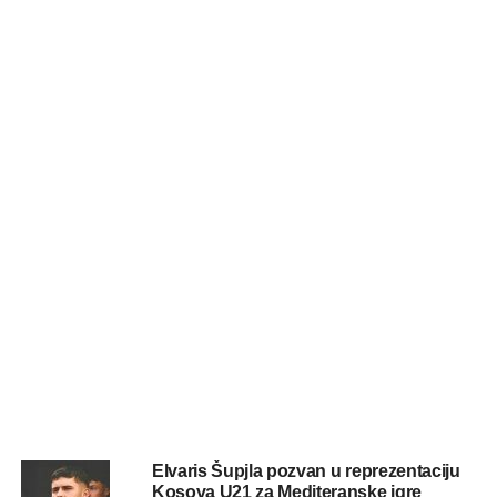
Elvaris Šupjla pozvan u reprezentaciju
Kosova U21 za Mediteranske igre