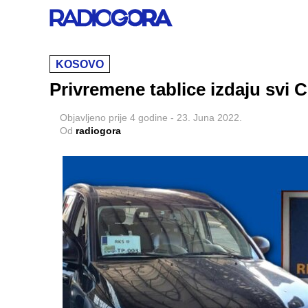
KOSOVO
Privremene tablice izdaju svi Ce
Objavljeno
prije 4 godine
-
23. Juna 2022.
Od
radiogora