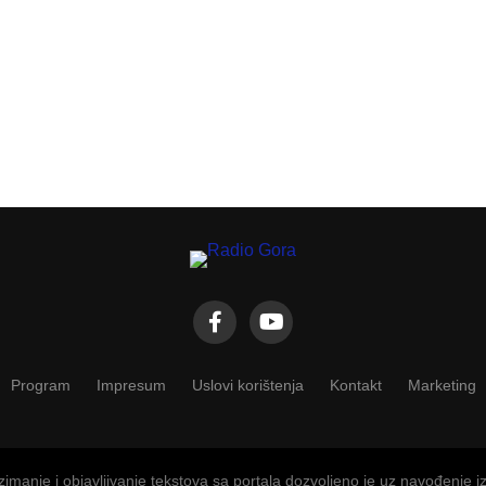
Program
Impresum
Uslovi korištenja
Kontakt
Marketing
imanje i objavljivanje tekstova sa portala dozvoljeno je uz navođenje i