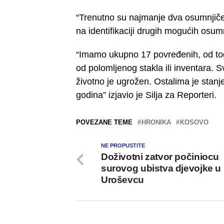
“Trenutno su najmanje dva osumnjičen
na identifikaciji drugih mogućih osumn
“Imamo ukupno 17 povređenih, od to
od polomljenog stakla ili inventara. S
životno je ugrožen. Ostalima je stanj
godina” izjavio je Silja za Reporteri.
POVEZANE TEME
HRONIKA
KOSOVO
NE PROPUSTITE
Doživotni zatvor počiniocu
surovog ubistva djevojke u
Uroševcu