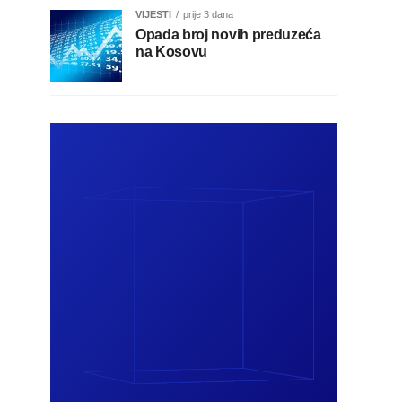
VIJESTI
prije 3 dana
Opada broj novih preduzeća
na Kosovu