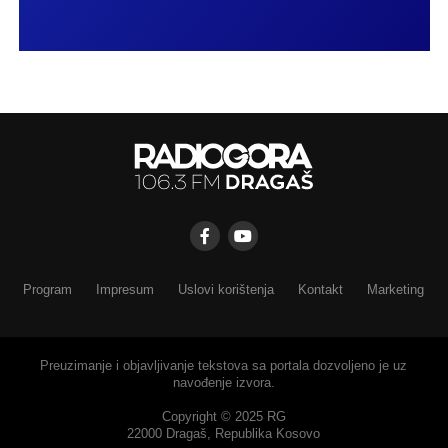
Program
Impresum
Uslovi korištenja
Kontakt
Marketing
Preuzimanje i objavljivanje tekstova sa portala dozvoljeno je uz
navođenje izvora.
Copyright © 2025 RG
22000 Dragaš, Republika Kosovo