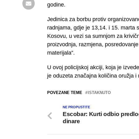
godine.
Jedinica za borbu protiv organizovano
radnjama, gdje je 13,14. i 15. marta sp
Kosovu, u vezi sa sumnjom za krivičn
proizvodnja, razmjena, posredovanje i
materijala”.
U ovoj policijskoj akciji, koja je izv
je oduzeta značajna količina oružja i m
POVEZANE TEME
ISTAKNUTO
NE PROPUSTITE
Escobar: Kurti odbio predlo
dinare