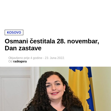
KOSOVO
Osmani čestitala 28. novembar,
Dan zastave
Objavljeno
prije 4 godine
-
23. Juna 2022.
Od
radiogora