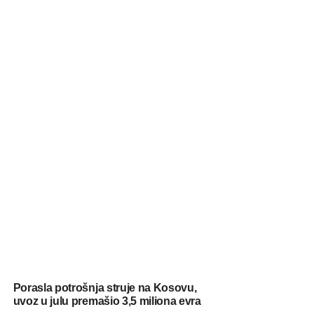
Porasla potrošnja struje na Kosovu,
uvoz u julu premašio 3,5 miliona evra