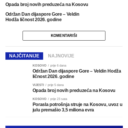
Opada broj novih preduzeća na Kosovu
Održan Dan dijaspore Gore – Veldin
Hodža ličnost 2026. godine
KOMENTARIŠI
NAJČITANIJE
NAJNOVIJE
KOSOVO
prije 6 dana
Održan Dan dijaspore Gore – Veldin Hodža
ličnost 2026. godine
VIJESTI
prije 5 dana
Opada broj novih preduzeća na Kosovu
KOSOVO
prije 23 sata
Porasla potrošnja struje na Kosovu, uvoz u
julu premašio 3,5 miliona evra