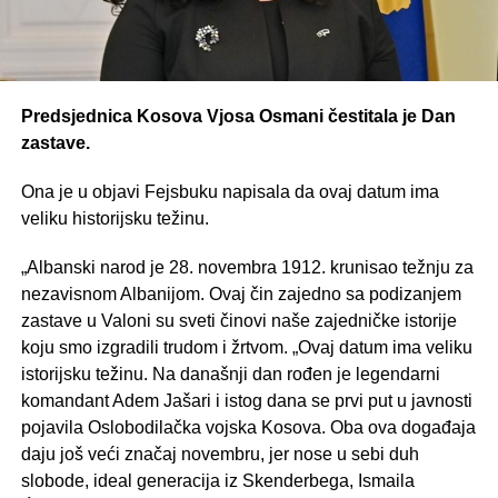
Predsjednica Kosova Vjosa Osmani čestitala je Dan
zastave.
Ona je u objavi Fejsbuku napisala da ovaj datum ima
veliku historijsku težinu.
„Albanski narod je 28. novembra 1912. krunisao težnju za
nezavisnom Albanijom. Ovaj čin zajedno sa podizanjem
zastave u Valoni su sveti činovi naše zajedničke istorije
koju smo izgradili trudom i žrtvom. „Ovaj datum ima veliku
istorijsku težinu. Na današnji dan rođen je legendarni
komandant Adem Jašari i istog dana se prvi put u javnosti
pojavila Oslobodilačka vojska Kosova. Oba ova događaja
daju još veći značaj novembru, jer nose u sebi duh
slobode, ideal generacija iz Skenderbega, Ismaila