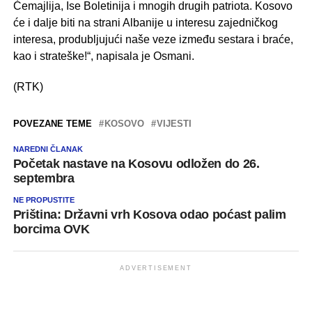
Ćemajlija, Ise Boletinija i mnogih drugih patriota. Kosovo
će i dalje biti na strani Albanije u interesu zajedničkog
interesa, produbljujući naše veze između sestara i braće,
kao i strateške!“, napisala je Osmani.
(RTK)
POVEZANE TEME
KOSOVO
VIJESTI
NAREDNI ČLANAK
Početak nastave na Kosovu odložen do 26.
septembra
NE PROPUSTITE
Priština: Državni vrh Kosova odao poćast palim
borcima OVK
ADVERTISEMENT