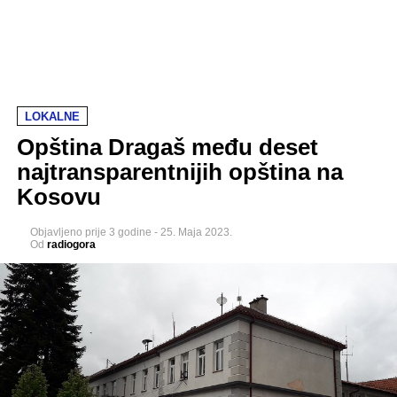
LOKALNE
Opština Dragaš među deset
najtransparentnijih opština na
Kosovu
Objavljeno
prije 3 godine
-
25. Maja 2023.
Od
radiogora