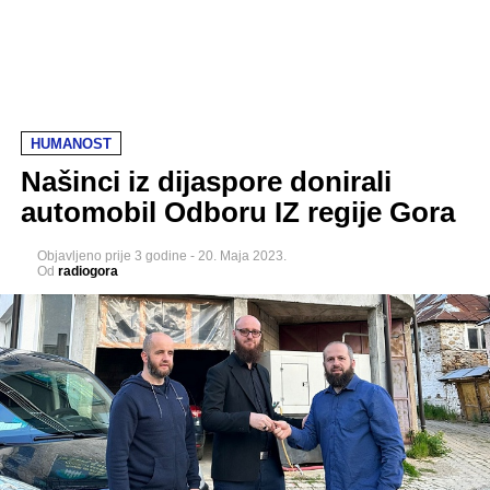
HUMANOST
Našinci iz dijaspore donirali
automobil Odboru IZ regije Gora
Objavljeno
prije 3 godine
-
20. Maja 2023.
Od
radiogora