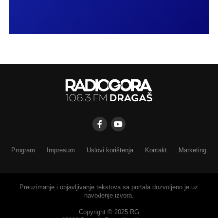
Program
Impresum
Uslovi korištenja
Kontakt
Marketing
Preuzimanje i objavljivanje tekstova sa portala dozvoljeno je uz
navođenje izvora.
Copyright © 2025 RG