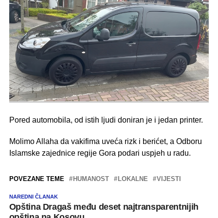
Pored automobila, od istih ljudi doniran je i jedan printer.
Molimo Allaha da vakifima uveća rizk i berićet, a Odboru
Islamske zajednice regije Gora podari uspjeh u radu.
POVEZANE TEME
HUMANOST
LOKALNE
VIJESTI
NAREDNI ČLANAK
Opština Dragaš među deset najtransparentnijih
opština na Kosovu