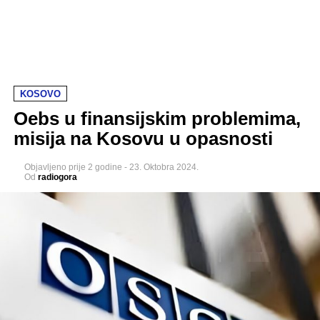
KOSOVO
Oebs u finansijskim problemima,
misija na Kosovu u opasnosti
Objavljeno
prije 2 godine
-
23. Oktobra 2024.
Od
radiogora