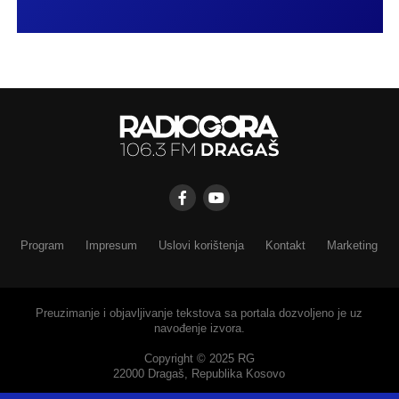
Program
Impresum
Uslovi korištenja
Kontakt
Marketing
Preuzimanje i objavljivanje tekstova sa portala dozvoljeno je uz
navođenje izvora.
Copyright © 2025 RG
22000 Dragaš, Republika Kosovo