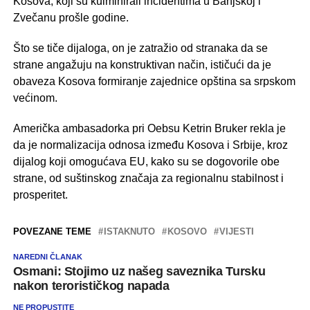
Kosova, koji su kulminirali incidentima u Banjskoj i
Zvečanu prošle godine.
Što se tiče dijaloga, on je zatražio od stranaka da se
strane angažuju na konstruktivan način, ističući da je
obaveza Kosova formiranje zajednice opština sa srpskom
većinom.
Američka ambasadorka pri Oebsu Ketrin Bruker rekla je
da je normalizacija odnosa između Kosova i Srbije, kroz
dijalog koji omogućava EU, kako su se dogovorile obe
strane, od suštinskog značaja za regionalnu stabilnost i
prosperitet.
POVEZANE TEME
ISTAKNUTO
KOSOVO
VIJESTI
NAREDNI ČLANAK
Osmani: Stojimo uz našeg saveznika Tursku
nakon terorističkog napada
NE PROPUSTITE