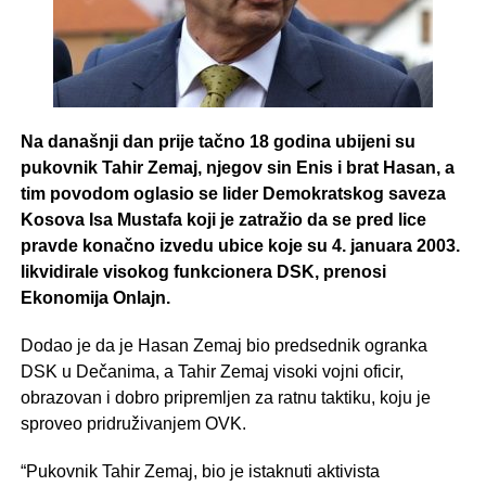
Na današnji dan prije tačno 18 godina ubijeni su
pukovnik Tahir Zemaj, njegov sin Enis i brat Hasan, a
tim povodom oglasio se lider Demokratskog saveza
Kosova Isa Mustafa koji je zatražio da se pred lice
pravde konačno izvedu ubice koje su 4. januara 2003.
likvidirale visokog funkcionera DSK, prenosi
Ekonomija Onlajn.
Dodao je da je Hasan Zemaj bio predsednik ogranka
DSK u Dečanima, a Tahir Zemaj visoki vojni oficir,
obrazovan i dobro pripremljen za ratnu taktiku, koju je
sproveo pridruživanjem OVK.
“Pukovnik Tahir Zemaj, bio je istaknuti aktivista