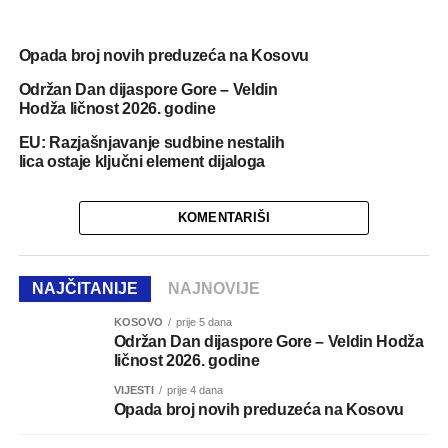
Opada broj novih preduzeća na Kosovu
Održan Dan dijaspore Gore – Veldin
Hodža ličnost 2026. godine
EU: Razjašnjavanje sudbine nestalih
lica ostaje ključni element dijaloga
KOMENTARIŠI
NAJČITANIJE
NAJNOVIJE
KOSOVO
prije 5 dana
Održan Dan dijaspore Gore – Veldin Hodža
ličnost 2026. godine
VIJESTI
prije 4 dana
Opada broj novih preduzeća na Kosovu