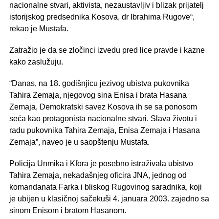
nacionalne stvari, aktivista, nezaustavljiv i blizak prijatelj
istorijskog predsednika Kosova, dr Ibrahima Rugove“,
rekao je Mustafa.
Zatražio je da se zločinci izvedu pred lice pravde i kazne
kako zaslužuju.
“Danas, na 18. godišnjicu jezivog ubistva pukovnika
Tahira Zemaja, njegovog sina Enisa i brata Hasana
Zemaja, Demokratski savez Kosova ih se sa ​​ponosom
seća kao protagonista nacionalne stvari. Slava životu i
radu pukovnika Tahira Zemaja, Enisa Zemaja i Hasana
Zemaja”, naveo je u saopštenju Mustafa.
Policija Unmika i Kfora je posebno istraživala ubistvo
Tahira Zemaja, nekadašnjeg oficira JNA, jednog od
komandanata Farka i bliskog Rugovinog saradnika, koji
je ubijen u klasičnoj sačekuši 4. januara 2003. zajedno sa
sinom Enisom i bratom Hasanom.