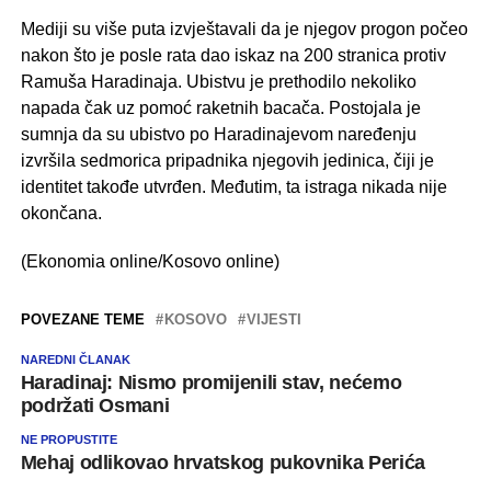
Mediji su više puta izvještavali da je njegov progon počeo
nakon što je posle rata dao iskaz na 200 stranica protiv
Ramuša Haradinaja. Ubistvu je prethodilo nekoliko
napada čak uz pomoć raketnih bacača. Postojala je
sumnja da su ubistvo po Haradinajevom naređenju
izvršila sedmorica pripadnika njegovih jedinica, čiji je
identitet takođe utvrđen. Međutim, ta istraga nikada nije
okončana.
(Ekonomia online/Kosovo online)
POVEZANE TEME
KOSOVO
VIJESTI
NAREDNI ČLANAK
Haradinaj: Nismo promijenili stav, nećemo
podržati Osmani
NE PROPUSTITE
Mehaj odlikovao hrvatskog pukovnika Perića