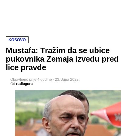
KOSOVO
Mustafa: Tražim da se ubice
pukovnika Zemaja izvedu pred
lice pravde
Objavljeno
prije 4 godine
-
23. Juna 2022.
Od
radiogora