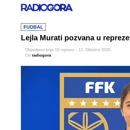
FUDBAL
Lejla Murati pozvana u reprez
Objavljeno
prije 10 mjeseci
-
13. Oktobra 2025.
Od
radiogora