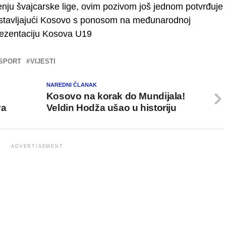
enju švajcarske lige, ovim pozivom još jednom potvrđuje
edstavljajući Kosovo s ponosom na međunarodnoj
prezentaciju Kosova U19
SPORT
VIJESTI
NAREDNI ČLANAK
Kosovo na korak do Mundijala!
va
Veldin Hodža ušao u historiju
ADVERTISEMENT