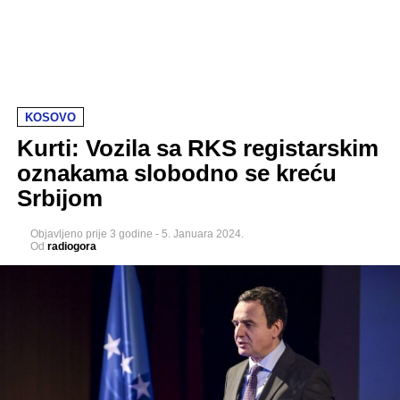
KOSOVO
Kurti: Vozila sa RKS registarskim
oznakama slobodno se kreću
Srbijom
Objavljeno
prije 3 godine
-
5. Januara 2024.
Od
radiogora