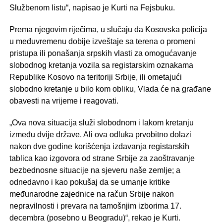
Službenom listu“, napisao je Kurti na Fejsbuku.
Prema njegovim riječima, u slučaju da Kosovska policija
u međuvremenu dobije izveštaje sa terena o promeni
pristupa ili ponašanja srpskih vlasti za omogućavanje
slobodnog kretanja vozila sa registarskim oznakama
Republike Kosovo na teritoriji Srbije, ili ometajući
slobodno kretanje u bilo kom obliku, Vlada će na građane
obavesti na vrijeme i reagovati.
„Ova nova situacija služi slobodnom i lakom kretanju
između dvije države. Ali ova odluka prvobitno dolazi
nakon dve godine korišćenja izdavanja registarskih
tablica kao izgovora od strane Srbije za zaoštravanje
bezbednosne situacije na sjeveru naše zemlje; a
odnedavno i kao pokušaj da se umanje kritike
međunarodne zajednice na račun Srbije nakon
nepravilnosti i prevara na tamošnjim izborima 17.
decembra (posebno u Beogradu)“, rekao je Kurti.