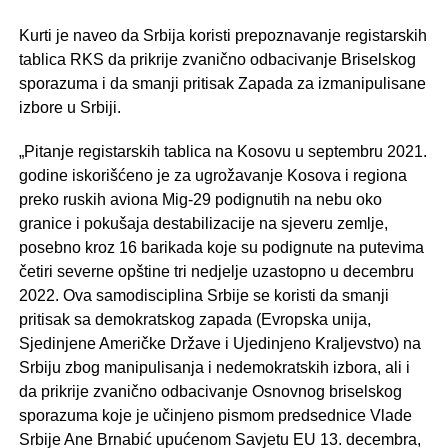
Kurti je naveo da Srbija koristi prepoznavanje registarskih
tablica RKS da prikrije zvanično odbacivanje Briselskog
sporazuma i da smanji pritisak Zapada za izmanipulisane
izbore u Srbiji.
„Pitanje registarskih tablica na Kosovu u septembru 2021.
godine iskorišćeno je za ugrožavanje Kosova i regiona
preko ruskih aviona Mig-29 podignutih na nebu oko
granice i pokušaja destabilizacije na sjeveru zemlje,
posebno kroz 16 barikada koje su podignute na putevima
četiri severne opštine tri nedjelje uzastopno u decembru
2022. Ova samodisciplina Srbije se koristi da smanji
pritisak sa demokratskog zapada (Evropska unija,
Sjedinjene Američke Države i Ujedinjeno Kraljevstvo) na
Srbiju zbog manipulisanja i nedemokratskih izbora, ali i
da prikrije zvanično odbacivanje Osnovnog briselskog
sporazuma koje je učinjeno pismom predsednice Vlade
Srbije Ane Brnabić upućenom Savjetu EU 13. decembra,