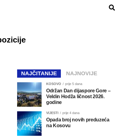
pozicije
NAJČITANIJE
NAJNOVIJE
KOSOVO
prije 5 dana
Održan Dan dijaspore Gore –
Veldin Hodža ličnost 2026.
godine
VIJESTI
prije 4 dana
Opada broj novih preduzeća
na Kosovu