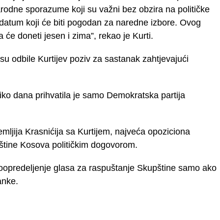
odne sporazume koji su važni bez obzira na političke
m datum koji će biti pogodan za naredne izbore. Ovog
a će doneti jesen i zima”, rekao je Kurti.
u odbile Kurtijev poziv za sastanak zahtjevajući
liko dana prihvatila je samo Demokratska partija
ljija Krasnićija sa Kurtijem, najveća opoziciona
pštine Kosova političkim dogovorom.
oopredeljenje glasa za raspuštanje Skupštine samo ako
anke.