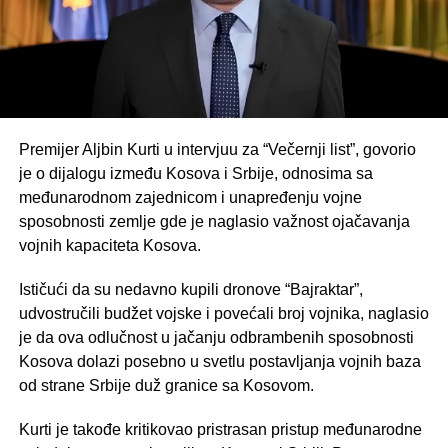
Premijer Aljbin Kurti u intervjuu za “Večernji list”, govorio
je o dijalogu između Kosova i Srbije, odnosima sa
međunarodnom zajednicom i unapređenju vojne
sposobnosti zemlje gde je naglasio važnost ojačavanja
vojnih kapaciteta Kosova.
Ističući da su nedavno kupili dronove “Bajraktar”,
udvostručili budžet vojske i povećali broj vojnika, naglasio
je da ova odlučnost u jačanju odbrambenih sposobnosti
Kosova dolazi posebno u svetlu postavljanja vojnih baza
od strane Srbije duž granice sa Kosovom.
Kurti je takođe kritikovao pristrasan pristup međunarodne