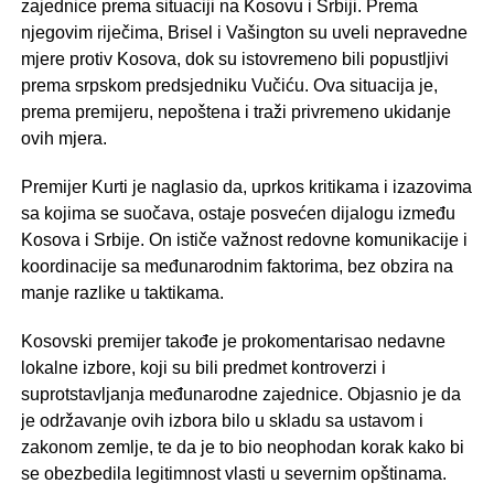
zajednice prema situaciji na Kosovu i Srbiji. Prema
njegovim riječima, Brisel i Vašington su uveli nepravedne
mjere protiv Kosova, dok su istovremeno bili popustljivi
prema srpskom predsjedniku Vučiću. Ova situacija je,
prema premijeru, nepoštena i traži privremeno ukidanje
ovih mjera.
Premijer Kurti je naglasio da, uprkos kritikama i izazovima
sa kojima se suočava, ostaje posvećen dijalogu između
Kosova i Srbije. On ističe važnost redovne komunikacije i
koordinacije sa međunarodnim faktorima, bez obzira na
manje razlike u taktikama.
Kosovski premijer takođe je prokomentarisao nedavne
lokalne izbore, koji su bili predmet kontroverzi i
suprotstavljanja međunarodne zajednice. Objasnio je da
je održavanje ovih izbora bilo u skladu sa ustavom i
zakonom zemlje, te da je to bio neophodan korak kako bi
se obezbedila legitimnost vlasti u severnim opštinama.