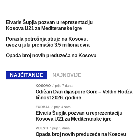
Elvaris Šupjla pozvan u reprezentaciju
Kosova U21 za Mediteranske igre
Porasla potrošnja struje na Kosovu,
uvoz u julu premašio 3,5 miliona evra
Opada broj novih preduzeća na Kosovu
NAJČITANIJE
NAJNOVIJE
KOSOVO
prije 7 dana
Održan Dan dijaspore Gore – Veldin Hodža
ličnost 2026. godine
FUDBAL
prije 4 sata
Elvaris Šupjla pozvan u reprezentaciju
Kosova U21 za Mediteranske igre
VIJESTI
prije 5 dana
Opada broj novih preduzeća na Kosovu