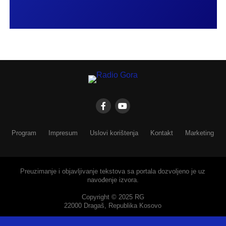
Program
Impresum
Uslovi korištenja
Kontakt
Marketing
Preuzimanje i objavljivanje tekstova sa portala dozvoljeno je uz
navođenje izvora.
Copyright © 2025 RG
22000 Dragaš, Republika Kosovo