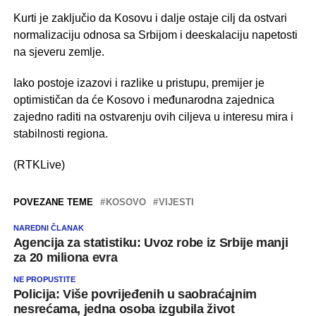
Kurti je zaključio da Kosovu i dalje ostaje cilj da ostvari
normalizaciju odnosa sa Srbijom i deeskalaciju napetosti
na sjeveru zemlje.
Iako postoje izazovi i razlike u pristupu, premijer je
optimističan da će Kosovo i međunarodna zajednica
zajedno raditi na ostvarenju ovih ciljeva u interesu mira i
stabilnosti regiona.
(RTKLive)
POVEZANE TEME
KOSOVO
VIJESTI
NAREDNI ČLANAK
Agencija za statistiku: Uvoz robe iz Srbije manji
za 20 miliona evra
NE PROPUSTITE
Policija: Više povrijeđenih u saobraćajnim
nesrećama, jedna osoba izgubila život