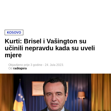
KOSOVO
Kurti: Brisel i Vašington su
učinili nepravdu kada su uveli
mjere
Objavljeno
prije 3 godine
-
24. Jula 2023.
Od
radiogora