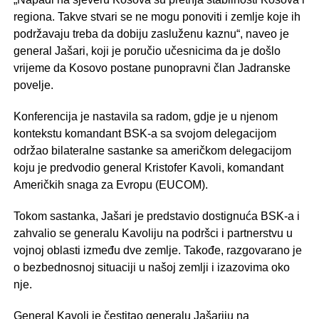
regiona. Takve stvari se ne mogu ponoviti i zemlje koje ih
podržavaju treba da dobiju zasluženu kaznu“, naveo je
general Jašari, koji je poručio učesnicima da je došlo
vrijeme da Kosovo postane punopravni član Jadranske
povelje.
Konferencija je nastavila sa radom, gdje je u njenom
kontekstu komandant BSK-a sa svojom delegacijom
održao bilateralne sastanke sa američkom delegacijom
koju je predvodio general Kristofer Kavoli, komandant
Američkih snaga za Evropu (EUCOM).
Tokom sastanka, Jašari je predstavio dostignuća BSK-a i
zahvalio se generalu Kavoliju na podršci i partnerstvu u
vojnoj oblasti između dve zemlje. Takođe, razgovarano je
o bezbednosnoj situaciji u našoj zemlji i izazovima oko
nje.
General Kavoli je čestitao generalu Jašariju na