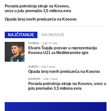
Porasla potrošnja struje na Kosovu,
uvoz u julu premašio 3,5 miliona evra
Opada broj novih preduzeća na Kosovu
NAJČITANIJE
NAJNOVIJE
FUDBAL
prije 22 sata
Elvaris Šupjla pozvan u reprezentaciju
Kosova U21 za Mediteranske igre
VIJESTI
prije 6 dana
Opada broj novih preduzeća na Kosovu
KOSOVO
prije 2 dana
Porasla potrošnja struje na Kosovu, uvoz u
julu premašio 3,5 miliona evra