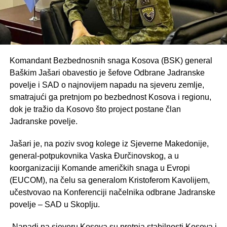
Komandant Bezbednosnih snaga Kosova (BSK) general
Baškim Jašari obavestio je šefove Odbrane Jadranske
povelje i SAD o najnovijem napadu na sjeveru zemlje,
smatrajući ga pretnjom po bezbednost Kosova i regionu,
dok je tražio da Kosovo što project postane član
Jadranske povelje.
Jašari je, na poziv svog kolege iz Sjeverne Makedonije,
general-potpukovnika Vaska Đurčinovskog, a u
koorganizaciji Komande američkih snaga u Evropi
(EUCOM), na čelu sa generalom Kristoferom Kavolijem,
učestvovao na Konferenciji načelnika odbrane Jadranske
povelje – SAD u Skoplju.
„Napadi na sjeveru Kosova su pretnja stabilnosti Kosova i