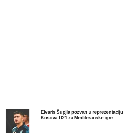
Elvaris Šupjla pozvan u reprezentaciju
Kosova U21 za Mediteranske igre