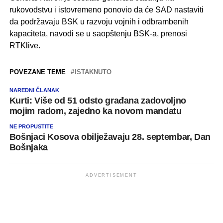
rukovodstvu i istovremeno ponovio da će SAD nastaviti
da podržavaju BSK u razvoju vojnih i odbrambenih
kapaciteta, navodi se u saopštenju BSK-a, prenosi
RTKlive.
POVEZANE TEME
ISTAKNUTO
NAREDNI ČLANAK
Kurti: Više od 51 odsto građana zadovoljno
mojim radom, zajedno ka novom mandatu
NE PROPUSTITE
Bošnjaci Kosova obilježavaju 28. septembar, Dan
Bošnjaka
ADVERTISEMENT