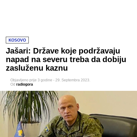
KOSOVO
Jašari: Države koje podržavaju
napad na severu treba da dobiju
zasluženu kaznu
Objavljeno
prije 3 godine
-
29. Septembra 2023.
Od
radiogora