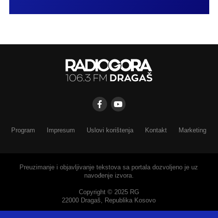
Program
Impresum
Uslovi korištenja
Kontakt
Marketing
Preuzimanje i objavljivanje tekstova sa portala dozvoljeno je uz
navođenje izvora.
Copyright © 2025 RG
22000 Dragaš, Republika Kosovo