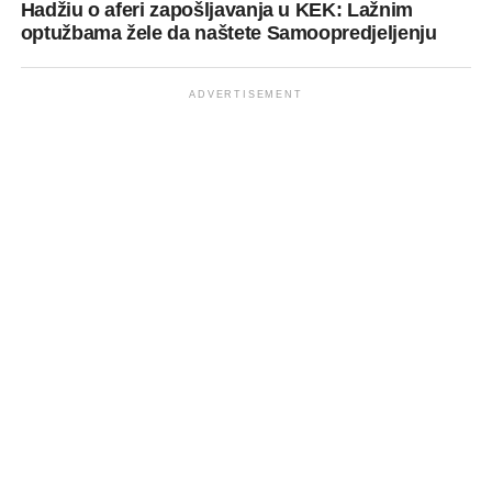
Hadžiu o aferi zapošljavanja u KEK: Lažnim
optužbama žele da naštete Samoopredjeljenju
ADVERTISEMENT