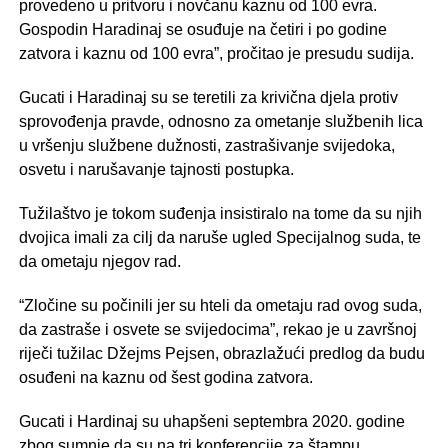
provedeno u pritvoru i novčanu kaznu od 100 evra.
Gospodin Haradinaj se osuđuje na četiri i po godine
zatvora i kaznu od 100 evra”, pročitao je presudu sudija.
Gucati i Haradinaj su se teretili za krivična djela protiv
sprovođenja pravde, odnosno za ometanje službenih lica
u vršenju službene dužnosti, zastrašivanje svijedoka,
osvetu i narušavanje tajnosti postupka.
Tužilaštvo je tokom suđenja insistiralo na tome da su njih
dvojica imali za cilj da naruše ugled Specijalnog suda, te
da ometaju njegov rad.
“Zločine su počinili jer su hteli da ometaju rad ovog suda,
da zastraše i osvete se svijedocima”, rekao je u završnoj
riječi tužilac Džejms Pejsen, obrazlažući predlog da budu
osuđeni na kaznu od šest godina zatvora.
Gucati i Hardinaj su uhapšeni septembra 2020. godine
zbog sumnje da su na tri konferencije za štampu