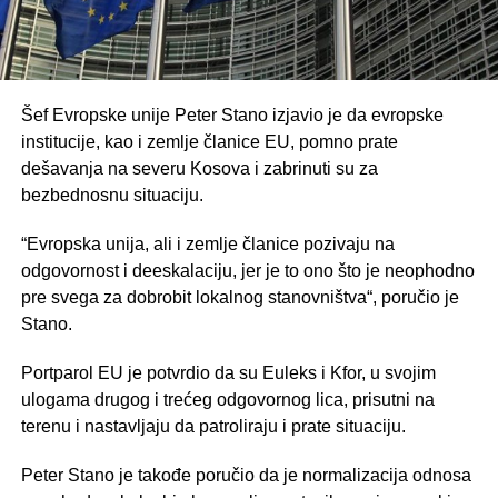
Šef Evropske unije Peter Stano izjavio je da evropske
institucije, kao i zemlje članice EU, pomno prate
dešavanja na severu Kosova i zabrinuti su za
bezbednosnu situaciju.
“Evropska unija, ali i zemlje članice pozivaju na
odgovornost i deeskalaciju, jer je to ono što je neophodno
pre svega za dobrobit lokalnog stanovništva“, poručio je
Stano.
Portparol EU je potvrdio da su Euleks i Kfor, u svojim
ulogama drugog i trećeg odgovornog lica, prisutni na
terenu i nastavljaju da patroliraju i prate situaciju.
Peter Stano je takođe poručio da je normalizacija odnosa