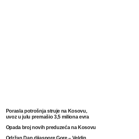
Porasla potrošnja struje na Kosovu,
uvoz u julu premašio 3,5 miliona evra
Opada broj novih preduzeća na Kosovu
Održan Dan dijaspore Gore – Veldin