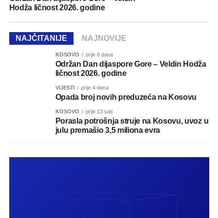
Hodža ličnost 2026. godine
NAJČITANIJE
NAJNOVIJE
KOSOVO
prije 6 dana
Održan Dan dijaspore Gore – Veldin Hodža
ličnost 2026. godine
VIJESTI
prije 4 dana
Opada broj novih preduzeća na Kosovu
KOSOVO
prije 13 sati
Porasla potrošnja struje na Kosovu, uvoz u
julu premašio 3,5 miliona evra