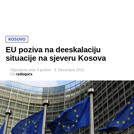
KOSOVO
EU poziva na deeskalaciju
situacije na sjeveru Kosova
Objavljeno
prije 4 godine
-
9. Decembra 2022.
Od
radiogora