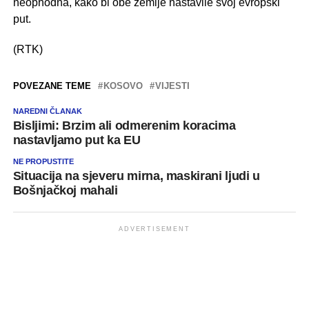
neophodna, kako bi obe zemlje nastavile svoj evropski
put.
(RTK)
POVEZANE TEME
KOSOVO
VIJESTI
NAREDNI ČLANAK
Bisljimi: Brzim ali odmerenim koracima
nastavljamo put ka EU
NE PROPUSTITE
Situacija na sjeveru mirna, maskirani ljudi u
Bošnjačkoj mahali
ADVERTISEMENT