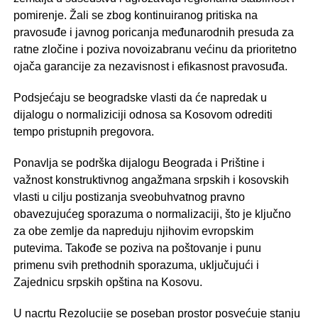
pomirenje. Žali se zbog kontinuiranog pritiska na
pravosuđe i javnog poricanja međunarodnih presuda za
ratne zločine i poziva novoizabranu većinu da prioritetno
ojača garancije za nezavisnost i efikasnost pravosuđa.
Podsjećaju se beogradske vlasti da će napredak u
dijalogu o normaliziciji odnosa sa Kosovom odrediti
tempo pristupnih pregovora.
Ponavlja se podrška dijalogu Beograda i Prištine i
važnost konstruktivnog angažmana srpskih i kosovskih
vlasti u cilju postizanja sveobuhvatnog pravno
obavezujućeg sporazuma o normalizaciji, što je ključno
za obe zemlje da napreduju njihovim evropskim
putevima. Takođe se poziva na poštovanje i punu
primenu svih prethodnih sporazuma, uključujući i
Zajednicu srpskih opština na Kosovu.
U nacrtu Rezolucije se poseban prostor posvećuje stanju