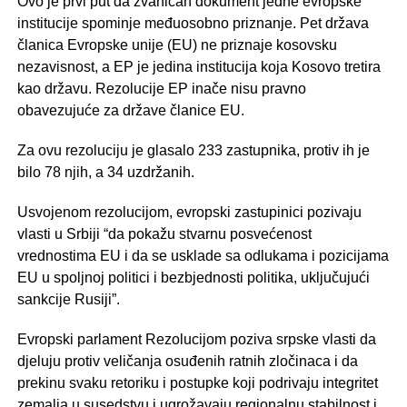
Ovo je prvi put da zvaničan dokument jedne evropske
institucije spominje međuosobno priznanje. Pet država
članica Evropske unije (EU) ne priznaje kosovsku
nezavisnost, a EP je jedina institucija koja Kosovo tretira
kao državu. Rezolucije EP inače nisu pravno
obavezujuće za države članice EU.
Za ovu rezoluciju je glasalo 233 zastupnika, protiv ih je
bilo 78 njih, a 34 uzdržanih.
Usvojenom rezolucijom, evropski zastupinici pozivaju
vlasti u Srbiji “da pokažu stvarnu posvećenost
vrednostima EU i da se usklade sa odlukama i pozicijama
EU u spoljnoj politici i bezbjednosti politika, uključujući
sankcije Rusiji”.
Evropski parlament Rezolucijom poziva srpske vlasti da
djeluju protiv veličanja osuđenih ratnih zločinaca i da
prekinu svaku retoriku i postupke koji podrivaju integritet
zemalja u susedstvu i ugrožavaju regionalnu stabilnost i