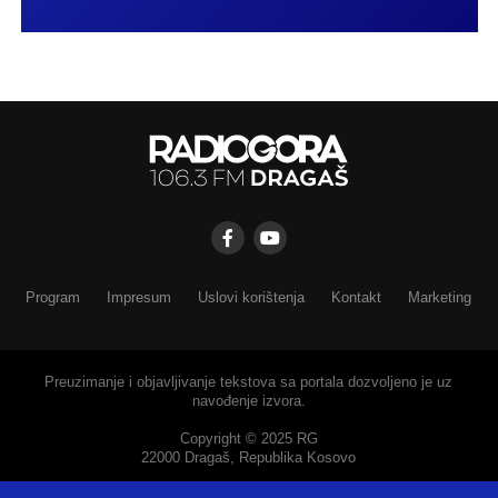
Program
Impresum
Uslovi korištenja
Kontakt
Marketing
Preuzimanje i objavljivanje tekstova sa portala dozvoljeno je uz
navođenje izvora.
Copyright © 2025 RG
22000 Dragaš, Republika Kosovo