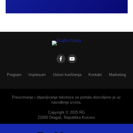
Program
Impresum
Uslovi korištenja
Kontakt
Marketing
Preuzimanje i objavljivanje tekstova sa portala dozvoljeno je uz
navođenje izvora.
Copyright © 2025 RG
22000 Dragaš, Republika Kosovo
SHARE
TWEET