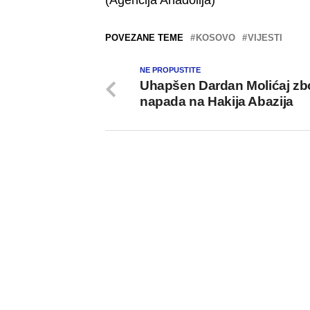
(Agencija Anadolija)
POVEZANE TEME
KOSOVO
VIJESTI
NE PROPUSTITE
Uhapšen Dardan Molićaj zb
napada na Hakija Abazija