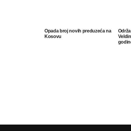
Opada broj novih preduzeća na
Održa
Kosovu
Veldin
godin