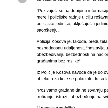
“Pozivajući se na dobijene informac
mere i policijske radnje u cilju rešav
policijske jedinice, uključujući i jedi
saopštenju.
Policija Kosova je, takođe, preduzel
bezbednosnu udaljenost, “nastavljaj
obezbeđivanju bezbednosti na nacio
građanima bez razlike”.
Iz Policije Kosova navode da je do ove
objekata za koje se pokazalo da su l
“Pozivamo građane da ne stvaraju pan
tretiranju, istrazi i obezbeđenju na s