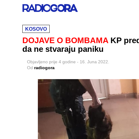
KOSOVO
DOJAVE O BOMBAMA
KP pre
da ne stvaraju paniku
Objavljeno
prije 4 godine
-
16. Juna 2022.
Od
radiogora