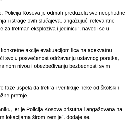
ije, Policija Kosova je odmah preduzela sve neophodne
anja i istrage ovih slučajeva, angažujući relevantne
nice za tretman eksploziva i jedinicu”, navodi se u
a konkretne akcije evakuacijom lica na adekvatnu
ući svoju posvećenost održavanju ustavnog poretka,
nalnom nivou i obezbeđivanju bezbednosti svim
 faze uspela da tretira i verifikuje neke od školskih
ažne pretnje.
iku, jer je Policija Kosova prisutna i angažovana na
vim lokacijama širom zemlje”, dodaje se.