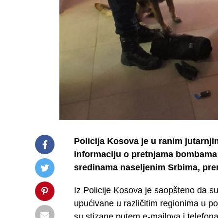
Policija Kosova je u ranim jutarnj
informaciju o pretnjama bombama 
sredinama naseljenim Srbima, pre
Iz Policije Kosova je saopšteno da s
upućivane u različitim regionima u po
su stizane putem e-mailova i telefona