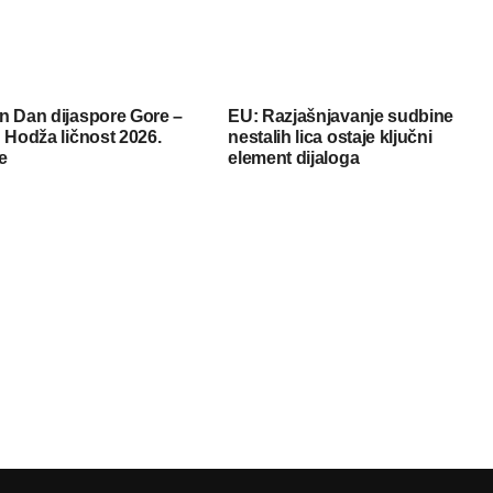
n Dan dijaspore Gore –
EU: Razjašnjavanje sudbine
 Hodža ličnost 2026.
nestalih lica ostaje ključni
e
element dijaloga