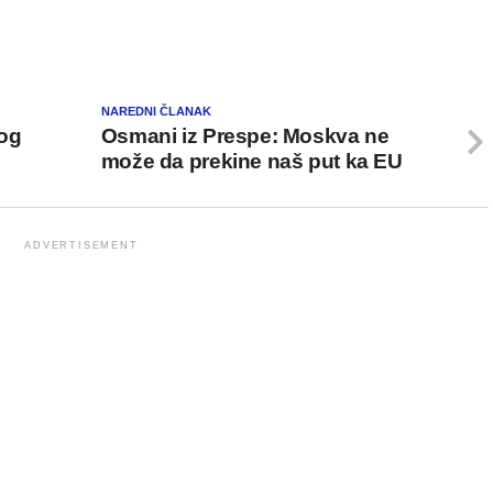
NAREDNI ČLANAK
og
Osmani iz Prespe: Moskva ne
može da prekine naš put ka EU
ADVERTISEMENT