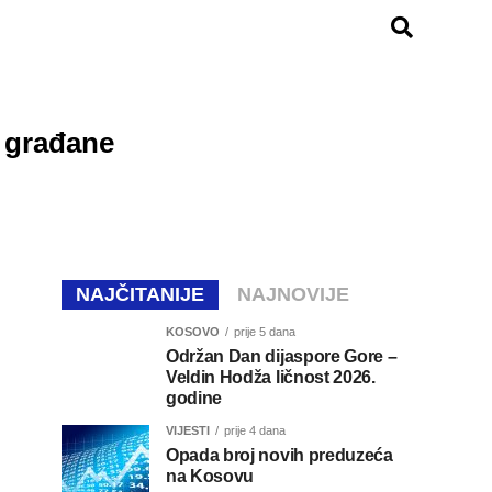
 građane
NAJČITANIJE
NAJNOVIJE
KOSOVO
prije 5 dana
Održan Dan dijaspore Gore –
Veldin Hodža ličnost 2026.
godine
VIJESTI
prije 4 dana
Opada broj novih preduzeća
na Kosovu