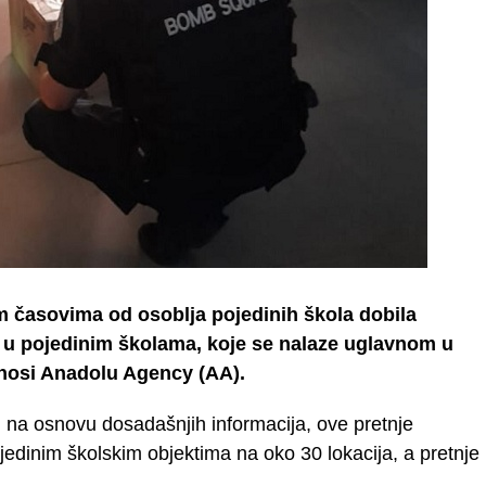
im časovima od osoblja pojedinih škola dobila
u pojedinim školama, koje se nalaze uglavnom u
nosi Anadolu Agency (AA).
u na osnovu dosadašnjih informacija, ove pretnje
jedinim školskim objektima na oko 30 lokacija, a pretnje
.