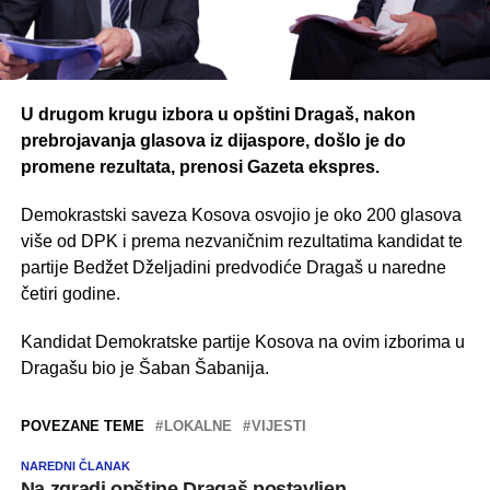
U drugom krugu izbora u opštini Dragaš, nakon
prebrojavanja glasova iz dijaspore, došlo je do
promene rezultata, prenosi Gazeta ekspres.
Demokrastski saveza Kosova osvojio je oko 200 glasova
više od DPK i prema nezvaničnim rezultatima kandidat te
partije Bedžet Dželjadini predvodiće Dragaš u naredne
četiri godine.
Kandidat Demokratske partije Kosova na ovim izborima u
Dragašu bio je Šaban Šabanija.
POVEZANE TEME
LOKALNE
VIJESTI
NAREDNI ČLANAK
Na zgradi opštine Dragaš postavljen