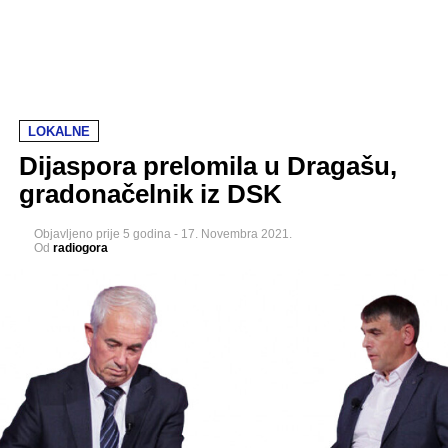
LOKALNE
Dijaspora prelomila u Dragašu,
gradonačelnik iz DSK
Objavljeno
prije 5 godina
-
17. Novembra 2021.
Od
radiogora