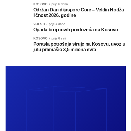
KOSOVO
prije 6 dana
Održan Dan dijaspore Gore – Veldin Hodža
ličnost 2026. godine
VIJESTI
prije 4 dana
Opada broj novih preduzeća na Kosovu
KOSOVO
prije 6 sati
Porasla potrošnja struje na Kosovu, uvoz u
julu premašio 3,5 miliona evra