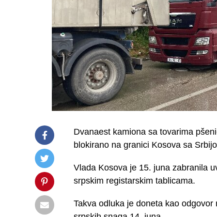
Dvanaest kamiona sa tovarima pšenice
blokirano na granici Kosova sa Srbij
Vlada Kosova je 15. juna zabranila u
srpskim registarskim tablicama.
Takva odluka je doneta kao odgovor n
srpskih snaga 14. juna.