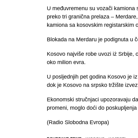
U međuvremenu su vozači kamiona sa 
preko tri granična prelaza – Merdare, 
kamiona sa kosovskim registarskim
Blokada na Merdaru je podignuta u če
Kosovo najviše robe uvozi iż Srbije
oko milion evra.
U posljednjih pet godina Kosovo je iz 
dok je Kosovo na srpsko tržište izvez
Ekonomski stručnjaci upozoravaju da b
promeni, moglo doći do poskupljenja
(Radio Slobodna Evropa)