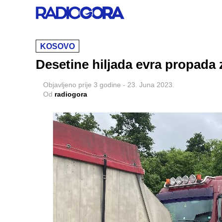
KOSOVO
Desetine hiljada evra propada 
Objavljeno
prije 3 godine
-
23. Juna 2023.
Od
radiogora