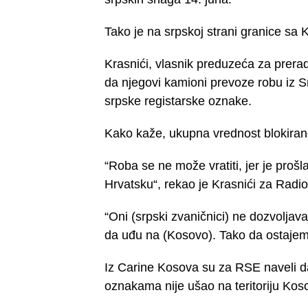
Tako je na srpskoj strani granice sa
Krasnići, vlasnik preduzeća za prer
da njegovi kamioni prevoze robu iz Sr
srpske registarske oznake.
Kako kaže, ukupna vrednost blokiran
“Roba se ne može vratiti, jer je proš
Hrvatsku“, rekao je Krasnići za Rad
“Oni (srpski zvaničnici) ne dozvoljav
da uđu na (Kosovo). Tako da ostaje
Iz Carine Kosova su za RSE naveli d
oznakama nije ušao na teritoriju Ko