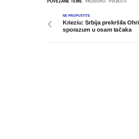
POVEZANE TEME
KOSOVO
VIJESTI
NE PROPUSTITE
Krieziu: Srbija prekršila Ohr
sporazum u osam tačaka