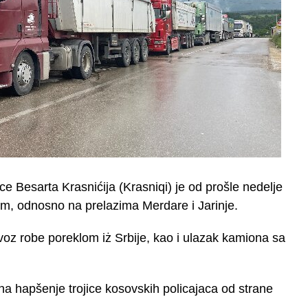
 Besarta Krasnićija (Krasniqi) je od prošle nedelje
om, odnosno na prelazima Merdare i Jarinje.
voz robe poreklom iż Srbije, kao i ulazak kamiona sa
a hapšenje trojice kosovskih policajaca od strane