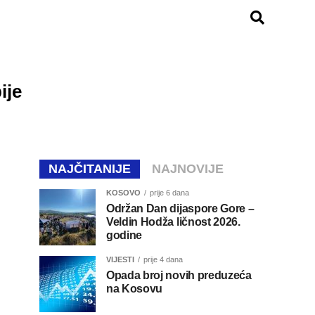
ije
NAJČITANIJE
NAJNOVIJE
KOSOVO
prije 6 dana
Održan Dan dijaspore Gore –
Veldin Hodža ličnost 2026.
godine
VIJESTI
prije 4 dana
Opada broj novih preduzeća
na Kosovu