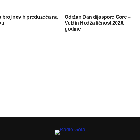
 broj novih preduzeća na
Održan Dan dijaspore Gore –
vu
Veldin Hodža ličnost 2026.
godine