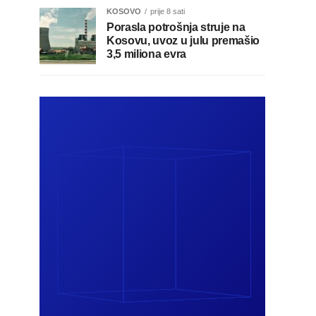
KOSOVO
prije 8 sati
Porasla potrošnja struje na
Kosovu, uvoz u julu premašio
3,5 miliona evra