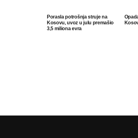
Porasla potrošnja struje na
Opada
Kosovu, uvoz u julu premašio
Koso
3,5 miliona evra