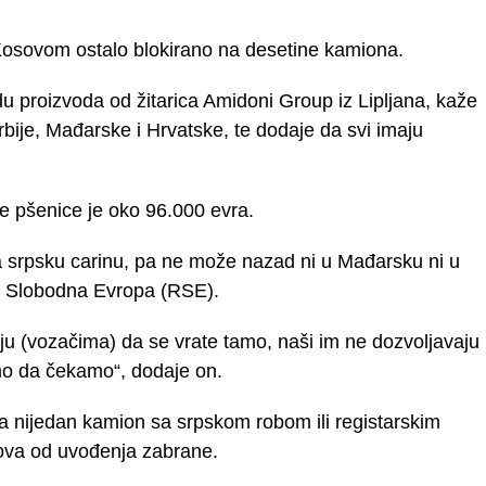
 Kosovom ostalo blokirano na desetine kamiona.
adu proizvoda od žitarica Amidoni Group iz Lipljana, kaže
bije, Mađarske i Hrvatske, te dodaje da svi imaju
e pšenice je oko 96.000 evra.
la srpsku carinu, pa ne može nazad ni u Mađarsku ni u
io Slobodna Evropa (RSE).
aju (vozačima) da se vrate tamo, naši im ne dozvoljavaju
mo da čekamo“, dodaje on.
a nijedan kamion sa srpskom robom ili registarskim
sova od uvođenja zabrane.