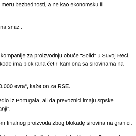
 meru bezbednosti, a ne kao ekonomsku ili
 na snazi.
k kompanije za proizvodnju obuće “Solid” u Suvoj Reci,
kođe ima blokirana četiri kamiona sa sirovinama na
0.000 evra“, kaže on za RSE.
edio iz Portugala, ali da prevoznici imaju srpske
nji”.
om finalnog proizvoda zbog blokadę sirovina na granici.