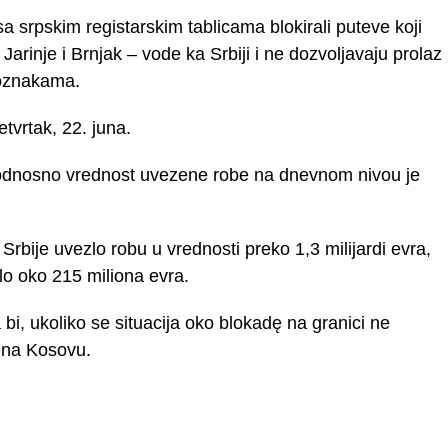
srpskim registarskim tablicama blokirali puteve koji
Jarinje i Brnjak – vode ka Srbiji i ne dozvoljavaju prolaz
 oznakama.
tvrtak, 22. juna.
, odnosno vrednost uvezene robe na dnevnom nivou je
Srbije uvezlo robu u vrednosti preko 1,3 milijardi evra,
lo oko 215 miliona evra.
i, ukoliko se situacija oko blokadę na granici ne
 na Kosovu.