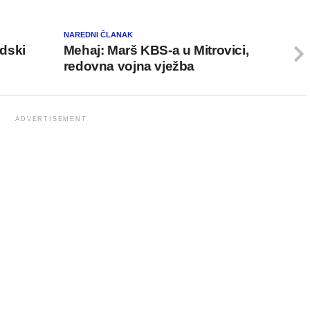
NAREDNI ČLANAK
idski
Mehaj: Marš KBS-a u Mitrovici,
redovna vojna vježba
ADVERTISEMENT