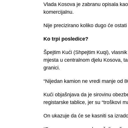
Vlada Kosova je zabranu opisala kao
komercijalnu.
Nije precizirano koliko dugo će ostati
Ko trpi posledice?
Špejtim Kući (Shpejtim Kuqi), vlasni
mjesta u centralnom djelu Kosova, ta
granici.
“Nijedan kamion ne vredi manje od 8
Kući objašnjava da je sirovinu obezb
registarske tablice, jer su “troškovi ma
On ukazuje da će se kasniti sa izrad