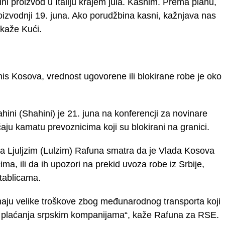
i proizvod u Italiju krajem jula. Kasnim. Prema planu,
roizvodnji 19. juna. Ako porudžbina kasni, kažnjava nas
kaže Kući.
is Kosova, vrednost ugovorene ili blokirane robe je oko
ini (Shahini) je 21. juna na konferencji za novinare
aju kamatu prevoznicima koji su blokirani na granici.
 Ljuljzim (Lulzim) Rafuna smatra da je Vlada Kosova
ima, ili da ih upozori na prekid uvoza robe iz Srbije,
tablicama.
aju velike troškove zbog međunarodnog transporta koji
bog plaćanja srpskim kompanijama“, kaže Rafuna za RSE.