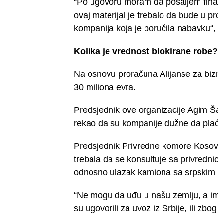
“Po ugovoru moram da pošaljem finaln
ovaj materijal je trebalo da bude u p
kompanija koja je poručila nabavku“, 
Kolika je vrednost blokirane robe?
Na osnovu proračuna Alijanse za bizn
30 miliona evra.
Predsjednik ove organizacije Agim Šah
rekao da su kompanije dužne da plać
Predsjednik Privredne komore Kosova
trebala da se konsultuje sa privrednic
odnosno ulazak kamiona sa srpskim 
“Ne mogu da uđu u našu zemlju, a im
su ugovorili za uvoz iz Srbije, ili z