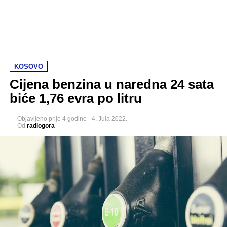
KOSOVO
Cijena benzina u naredna 24 sata
biće 1,76 evra po litru
Objavljeno
prije 4 godine
-
4. Jula 2022.
Od
radiogora