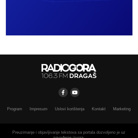
Program
Impresum
Uslovi korištenja
Kontakt
Marketing
Preuzimanje i objavljivanje tekstova sa portala dozvoljeno je uz
navođenje izvora.