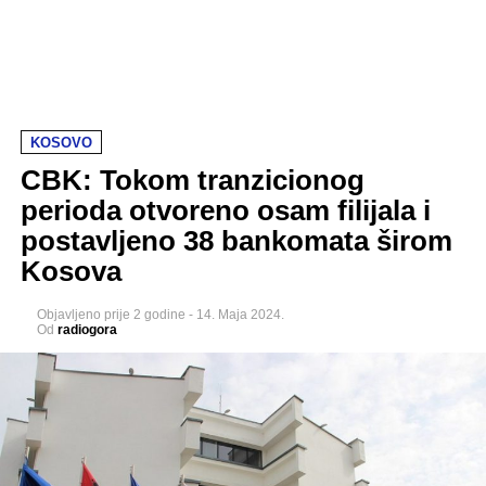
KOSOVO
CBK: Tokom tranzicionog
perioda otvoreno osam filijala i
postavljeno 38 bankomata širom
Kosova
Objavljeno
prije 2 godine
-
14. Maja 2024.
Od
radiogora