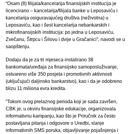
“Osam (8) filijala/kancelarija finansijskih institucija je
licencirano – kancelarija/filijala banke u Leposaviću i
kancelarija osiguravajućeg društva (neživotna) u
Leposaviću, kao i šest kancelarija nebankarskih i
mikrofinansijskih institucija: po jedna u Leposaviću,
Zvečanu, Štrpcu i Šilovu i dvije u Gračanici”, navodi se u
saopštenju.
Dodaju da je za tri mjeseca instalirano 38
bankomata/uređaja za finansijsko samoposluživanje,
ostvareno više 350 posjeta i promotivnih aktivnosti
(uključujući daljinsko bankarstvo), kao i da je odobreno
blizu 11 miliona evra kredita.
“Tokom ovog prelaznog perioda koji je sada završen,
CBK je, u okviru finansijske edukacije, organizovala
informativnu kampanju, kao što je Priručnik za često
postavljana pitanja i odgovore o Uredbi, slanje
informativnih SMS poruka, objavljivanje pojašnjenja i