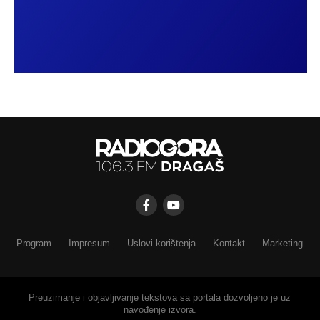
Program
Impresum
Uslovi korištenja
Kontakt
Marketing
Preuzimanje i objavljivanje tekstova sa portala dozvoljeno je uz
navođenje izvora.