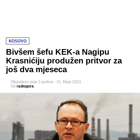
KOSOVO
Bivšem šefu KEK-a Nagipu
Krasnićiju produžen pritvor za
još dva mjeseca
Objavljeno
prije 3 godine
-
21. Maja 2023.
Od
radiogora