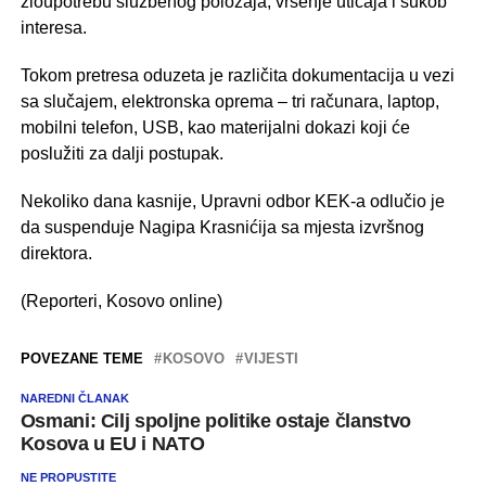
zloupotrebu službenog položaja, vršenje uticaja i sukob
interesa.
Tokom pretresa oduzeta je različita dokumentacija u vezi
sa slučajem, elektronska oprema – tri računara, laptop,
mobilni telefon, USB, kao materijalni dokazi koji će
poslužiti za dalji postupak.
Nekoliko dana kasnije, Upravni odbor KEK-a odlučio je
da suspenduje Nagipa Krasnićija sa mjesta izvršnog
direktora.
(Reporteri, Kosovo online)
POVEZANE TEME
KOSOVO
VIJESTI
NAREDNI ČLANAK
Osmani: Cilj spoljne politike ostaje članstvo
Kosova u EU i NATO
NE PROPUSTITE