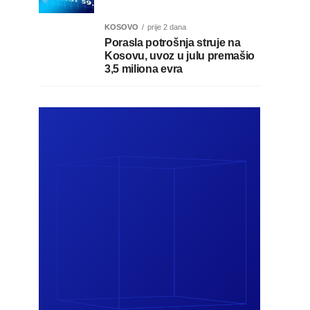
KOSOVO
prije 2 dana
Porasla potrošnja struje na
Kosovu, uvoz u julu premašio
3,5 miliona evra