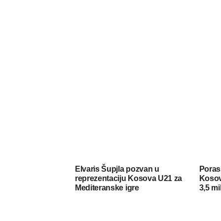
Elvaris Šupjla pozvan u
Porasl
reprezentaciju Kosova U21 za
Kosov
Mediteranske igre
3,5 mi