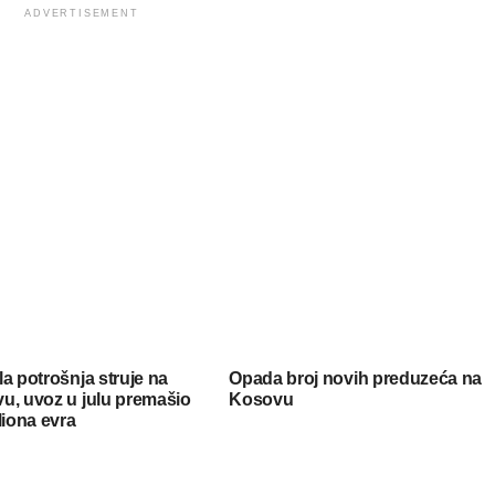
ADVERTISEMENT
a potrošnja struje na
Opada broj novih preduzeća na
u, uvoz u julu premašio
Kosovu
liona evra