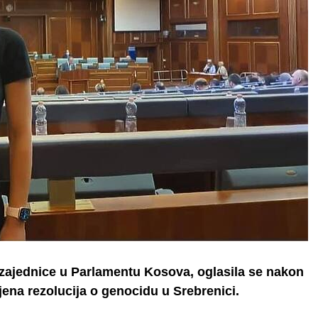
zajednice u Parlamentu Kosova, oglasila se nakon
jena rezolucija o genocidu u Srebrenici.