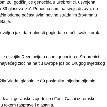
om 26. godišnjice genocida u Srebrenici, usvojena
a 89 glasova ‘za’. Ponosna sam na svoju državu, na
način odamo počast svim nevino stradalim žrtvama u
 Balje.
voljno jaki da realnosti pogledate u oči, svaki korak
e usvojila Rezoluciju o osudi genocida u Srebrenici
 najvećeg zločina na tlu Evrope još od Drugog svjetskog
žila Vlada, glasalo je 89 poslanika, nijedan nije bio
odža iz goranske zajednice i Fadil Gashi iz romske
lu tokom rasprave i glasanja.