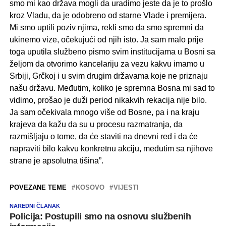
smo mi kao država mogli da uradimo jeste da je to prošlo
kroz Vladu, da je odobreno od starne Vlade i premijera.
Mi smo uptili poziv njima, rekli smo da smo spremni da
ukinemo vize, očekujući od njih isto. Ja sam malo prije
toga uputila službeno pismo svim institucijama u Bosni sa
željom da otvorimo kancelariju za vezu kakvu imamo u
Srbiji, Grčkoj i u svim drugim državama koje ne priznaju
našu državu. Međutim, koliko je spremna Bosna mi sad to
vidimo, prošao je duži period nikakvih rekacija nije bilo.
Ja sam očekivala mnogo više od Bosne, pa i na kraju
krajeva da kažu da su u procesu razmatranja, da
razmišljaju o tome, da će staviti na dnevni red i da će
napraviti bilo kakvu konkretnu akciju, međutim sa njihove
strane je apsolutna tišina”.
POVEZANE TEME
KOSOVO
VIJESTI
NAREDNI ČLANAK
Policija: Postupili smo na osnovu službenih