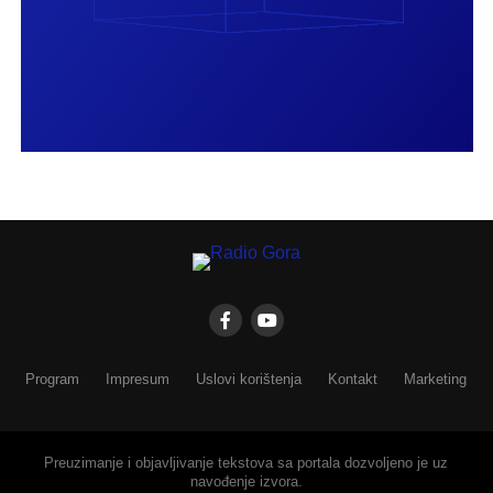
Program
Impresum
Uslovi korištenja
Kontakt
Marketing
Preuzimanje i objavljivanje tekstova sa portala dozvoljeno je uz
navođenje izvora.