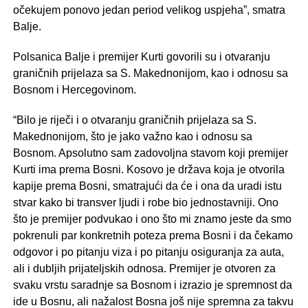
očekujem ponovo jedan period velikog uspjeha”, smatra
Balje.
Polsanica Balje i premijer Kurti govorili su i otvaranju
graničnih prijelaza sa S. Makednonijom, kao i odnosu sa
Bosnom i Hercegovinom.
“Bilo je riječi i o otvaranju graničnih prijelaza sa S.
Makednonijom, što je jako važno kao i odnosu sa
Bosnom. Apsolutno sam zadovoljna stavom koji premijer
Kurti ima prema Bosni. Kosovo je država koja je otvorila
kapije prema Bosni, smatrajući da će i ona da uradi istu
stvar kako bi transver ljudi i robe bio jednostavniji. Ono
što je premijer podvukao i ono što mi znamo jeste da smo
pokrenuli par konkretnih poteza prema Bosni i da čekamo
odgovor i po pitanju viza i po pitanju osiguranja za auta,
ali i dubljih prijateljskih odnosa. Premijer je otvoren za
svaku vrstu saradnje sa Bosnom i izrazio je spremnost da
ide u Bosnu, ali nažalost Bosna još nije spremna za takvu