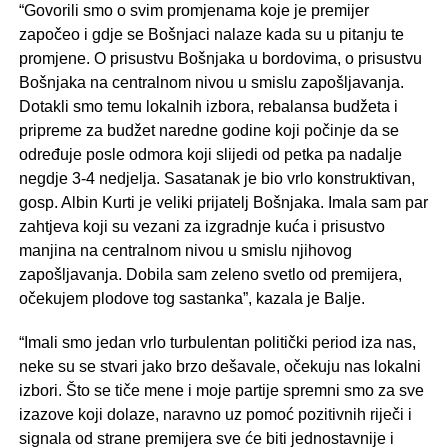
“Govorili smo o svim promjenama koje je premijer
započeo i gdje se Bošnjaci nalaze kada su u pitanju te
promjene. O prisustvu Bošnjaka u bordovima, o prisustvu
Bošnjaka na centralnom nivou u smislu zapošljavanja.
Dotakli smo temu lokalnih izbora, rebalansa budžeta i
pripreme za budžet naredne godine koji počinje da se
određuje posle odmora koji slijedi od petka pa nadalje
negdje 3-4 nedjelja. Sasatanak je bio vrlo konstruktivan,
gosp. Albin Kurti je veliki prijatelj Bošnjaka. Imala sam par
zahtjeva koji su vezani za izgradnje kuća i prisustvo
manjina na centralnom nivou u smislu njihovog
zapošljavanja. Dobila sam zeleno svetlo od premijera,
očekujem plodove tog sastanka”, kazala je Balje.
“Imali smo jedan vrlo turbulentan politički period iza nas,
neke su se stvari jako brzo dešavale, očekuju nas lokalni
izbori. Što se tiče mene i moje partije spremni smo za sve
izazove koji dolaze, naravno uz pomoć pozitivnih riječi i
signala od strane premijera sve će biti jednostavnije i