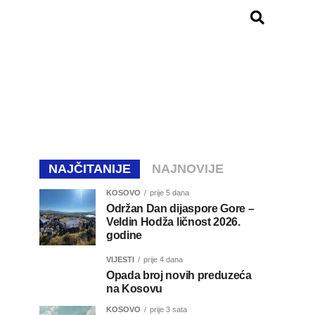
NAJČITANIJE
NAJNOVIJE
KOSOVO
prije 5 dana
Održan Dan dijaspore Gore –
Veldin Hodža ličnost 2026.
godine
VIJESTI
prije 4 dana
Opada broj novih preduzeća
na Kosovu
KOSOVO
prije 3 sata