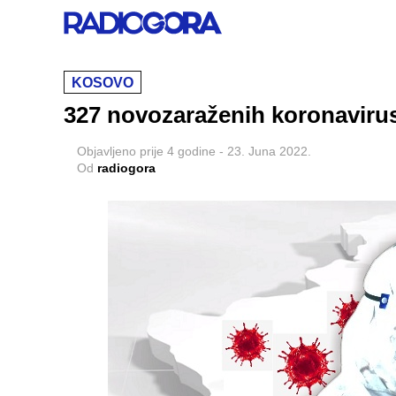
KOSOVO
327 novozaraženih koronavirus
Objavljeno
prije 4 godine
-
23. Juna 2022.
Od
radiogora