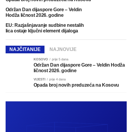
Održan Dan dijaspore Gore – Veldin
Hodža ličnost 2026. godine
EU: Razjašnjavanje sudbine nestalih
lica ostaje ključni element dijaloga
NAJČITANIJE
NAJNOVIJE
KOSOVO
prije 5 dana
Održan Dan dijaspore Gore – Veldin Hodža
ličnost 2026. godine
VIJESTI
prije 4 dana
Opada broj novih preduzeća na Kosovu