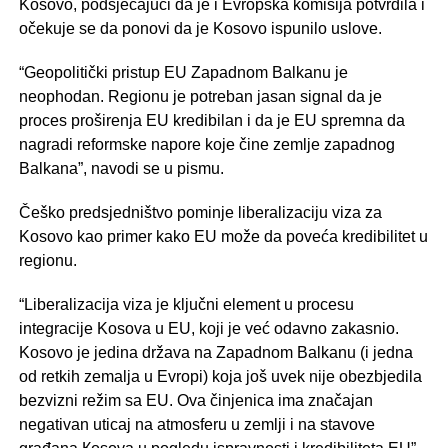
Kosovo, podsjećajući da je i Evropska komisija potvrdila i
očekuje se da ponovi da je Kosovo ispunilo uslove.
“Geopolitički pristup EU Zapadnom Balkanu je
neophodan. Regionu je potreban jasan signal da je
proces proširenja EU kredibilan i da je EU spremna da
nagradi reformske napore koje čine zemlje zapadnog
Balkana”, navodi se u pismu.
Češko predsjedništvo pominje liberalizaciju viza za
Kosovo kao primer kako EU može da poveća kredibilitet u
regionu.
“Liberalizacija viza je ključni element u procesu
integracije Kosova u EU, koji je već odavno zakasnio.
Kosovo je jedina država na Zapadnom Balkanu (i jedna
od retkih zemalja u Evropi) koja još uvek nije obezbjedila
bezvizni režim sa EU. Ova činjenica ima značajan
negativan uticaj na atmosferu u zemlji i na stavove