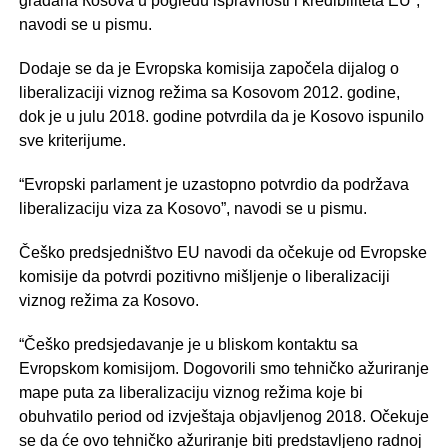
građana Кosova u pogledu ispravnosti i kredibiliteta EU”,
navodi se u pismu.
Dodaje se da je Evropska komisija započela dijalog o
liberalizaciji viznog režima sa Kosovom 2012. godine,
dok je u julu 2018. godine potvrdila da je Kosovo ispunilo
sve kriterijume.
“Evropski parlament je uzastopno potvrdio da podržava
liberalizaciju viza za Kosovo”, navodi se u pismu.
Češko predsjedništvo EU navodi da očekuje od Evropske
komisije da potvrdi pozitivno mišljenje o liberalizaciji
viznog režima za Кosovo.
“Češko predsjedavanje je u bliskom kontaktu sa
Evropskom komisijom. Dogovorili smo tehničko ažuriranje
mape puta za liberalizaciju viznog režima koje bi
obuhvatilo period od izvještaja objavljenog 2018. Očekuje
se da će ovo tehničko ažuriranje biti predstavljeno radnoj