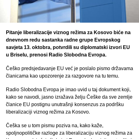
Pitanje liberalizacije viznog režima za Kosovo biće na
dnevnom redu sastanka radne grupe Evropskog
savjeta 13. oktobra, potvrdili su diplomatski izvori EU
u Briselu, prenosi Radio Slobodna Evropa.
Češko predsjedavanje EU već je poslalo pismo državama
članicama kao upozorenje za razgovore na tu temu.
Radio Slobodna Evropa je imao uvid u taj dokument koji,
kako se navodi, jasno izražava želju Češke da sve zemlje
članice EU postignu unutrašnji konsenzus za podršku
liberalizaciji viznog režima za Kosovo.
Češka se u tom pismu poziva na, kako kaže,
spoljnopolitičke razloge za liberalizaciju viznog režima za