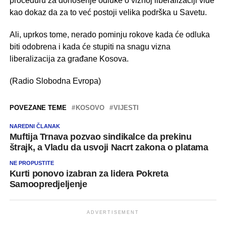
proceduru za donošenje odluke o viznoj liberalizaciji vide
kao dokaz da za to već postoji velika podrška u Savetu.
Ali, uprkos tome, nerado pominju rokove kada će odluka
biti odobrena i kada će stupiti na snagu vizna
liberalizacija za građane Kosova.
(Radio Slobodna Evropa)
POVEZANE TEME
KOSOVO
VIJESTI
NAREDNI ČLANAK
Muftija Trnava pozvao sindikalce da prekinu
štrajk, a Vladu da usvoji Nacrt zakona o platama
NE PROPUSTITE
Kurti ponovo izabran za lidera Pokreta
Samoopredjeljenje
ADVERTISEMENT