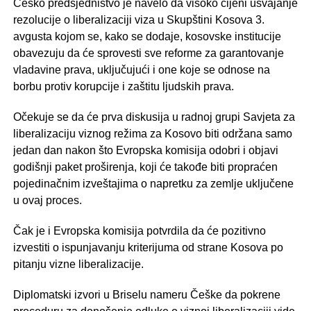
Češko predsjedništvo je navelo da visoko cijeni usvajanje
rezolucije o liberalizaciji viza u Skupštini Kosova 3.
avgusta kojom se, kako se dodaje, kosovske institucije
obavezuju da će sprovesti sve reforme za garantovanje
vladavine prava, uključujući i one koje se odnose na
borbu protiv korupcije i zaštitu ljudskih prava.
Očekuje se da će prva diskusija u radnoj grupi Savjeta za
liberalizaciju viznog režima za Kosovo biti održana samo
jedan dan nakon što Evropska komisija odobri i objavi
godišnji paket proširenja, koji će takođe biti propraćen
pojedinačnim izveštajima o napretku za zemlje uključene
u ovaj proces.
Čak je i Evropska komisija potvrdila da će pozitivno
izvestiti o ispunjavanju kriterijuma od strane Kosova po
pitanju vizne liberalizacije.
Diplomatski izvori u Briselu nameru Češke da pokrene