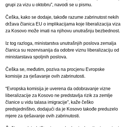
grupi za vizu u oktobru”, navodi se u pismu.
Češka, kako se dodaje, takođe razume zabrinutost nekih
država članica EU o implikacijama koje liberalizacija viza
za Kosovo može imati na njihovu unutrašnju bezbednost.
Iz tog razloga, ministarstva unutrašnjih poslova zemalja
članica su rezervisanija da odobre viznu liberalizaciju od
ministarstava spoljnih poslova.
Češka se, međutim, poziva na procjenu Evropske
komisije za rješavanje ovih zabrinutosti.
“Evropska komisija je uverena da odobravanje vizne
liberalizacije za Kosovo ne predstavlja rizik za zemlje
članice u vidu talasa imigracije”, kaže češko
predsjedništvo, dodajući da je Kosovo takođe preduzelo
mjere za rješavanje ovih zabrinutosti.