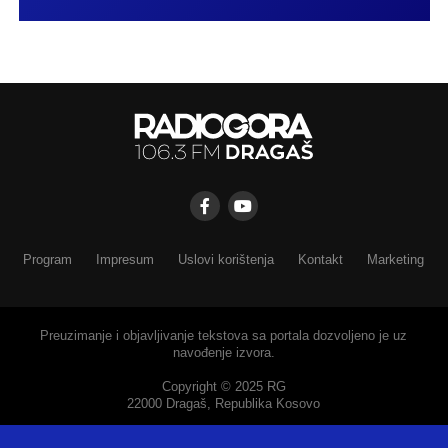
Program
Impresum
Uslovi korištenja
Kontakt
Marketing
Preuzimanje i objavljivanje tekstova sa portala dozvoljeno je uz
navođenje izvora.
Copyright © 2025 RG
22000 Dragaš, Republika Kosovo
SHARE
TWEET