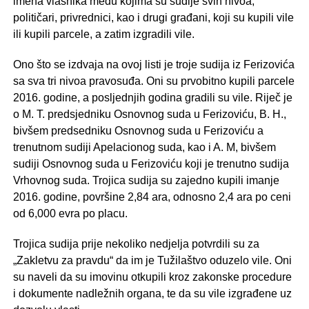
imena vlasnika među kojima su sudije svih nivoa,
političari, privrednici, kao i drugi građani, koji su kupili vile
ili kupili parcele, a zatim izgradili vile.
Ono što se izdvaja na ovoj listi je troje sudija iz Ferizovića
sa sva tri nivoa pravosuđa. Oni su prvobitno kupili parcele
2016. godine, a posljednjih godina gradili su vile. Riječ je
o M. T. predsjedniku Osnovnog suda u Ferizoviću, B. H.,
bivšem predsedniku Osnovnog suda u Ferizoviću a
trenutnom sudiji Apelacionog suda, kao i A. M, bivšem
sudiji Osnovnog suda u Ferizoviću koji je trenutno sudija
Vrhovnog suda. Trojica sudija su zajedno kupili imanje
2016. godine, površine 2,84 ara, odnosno 2,4 ara po ceni
od 6,000 evra po placu.
Trojica sudija prije nekoliko nedjelja potvrdili su za
„Zakletvu za pravdu“ da im je Tužilaštvo oduzelo vile. Oni
su naveli da su imovinu otkupili kroz zakonske procedure
i dokumente nadležnih organa, te da su vile izgrađene uz