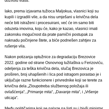
dozvolu vlasti.
Iako, prema izjavama tužioca Maljokua, vlasnici koji su
kupili i izgradili vile, a da nisu umješani u krivična dela
neće biti istraženi i procesuirani, već će im samo biti
oduzeta imovina, koju će, kako je kazao, vlasnici imati
zakonsku mogućnost da prate parnični postupak za
naknadu počinjene štete, a biće podnešen zahtjev za
rušenje vila.
Nakon potizanja optužnice za degradaciju Brezovice
2022. godine od strane Osnovnog tužilaštva u Ferizoviću,
odeljenja za teška krivična dela, slučaj Brezovica je
proširen, broj uhapšenih i lica pod istragom porastao je i
uključuje razne funkcionere i privrednike koji se terete za
krivična dela „Zloupotreba službenog položaja ili
ovlašćenja“, „Primanje mita“, „Davanje mita“, i „Vršenje
uticaja“.
Među političarima koji se nalaze na listi su i bivši ministar