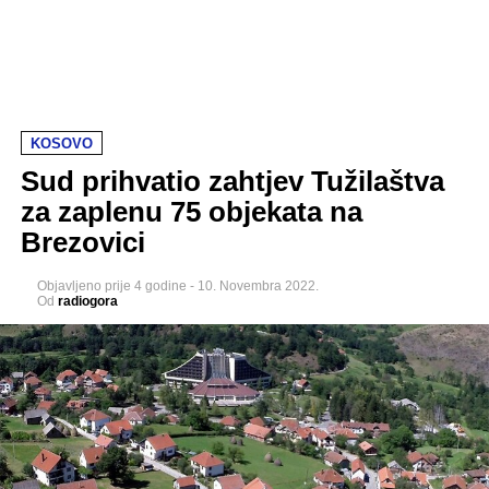
KOSOVO
Sud prihvatio zahtjev Tužilaštva
za zaplenu 75 objekata na
Brezovici
Objavljeno
prije 4 godine
-
10. Novembra 2022.
Od
radiogora