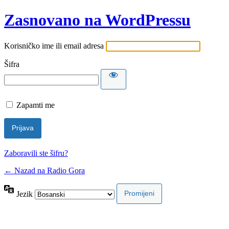
Zasnovano na WordPressu
Korisničko ime ili email adresa
Šifra
Zapamti me
Zaboravili ste šifru?
← Nazad na Radio Gora
Jezik