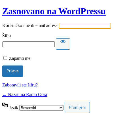
Zasnovano na WordPressu
Korisničko ime ili email adresa
Šifra
Zapamti me
Zaboravili ste šifru?
← Nazad na Radio Gora
Jezik