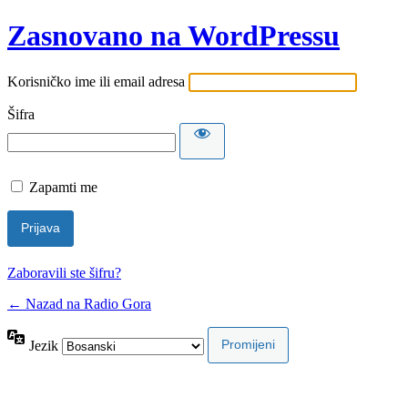
Zasnovano na WordPressu
Korisničko ime ili email adresa
Šifra
Zapamti me
Zaboravili ste šifru?
← Nazad na Radio Gora
Jezik