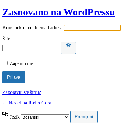
Zasnovano na WordPressu
Korisničko ime ili email adresa
Šifra
Zapamti me
Zaboravili ste šifru?
← Nazad na Radio Gora
Jezik