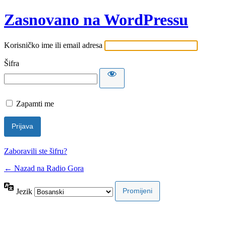
Zasnovano na WordPressu
Korisničko ime ili email adresa
Šifra
Zapamti me
Zaboravili ste šifru?
← Nazad na Radio Gora
Jezik