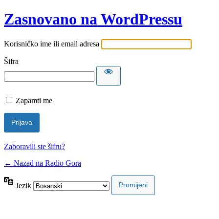
Zasnovano na WordPressu
Korisničko ime ili email adresa
Šifra
Zapamti me
Zaboravili ste šifru?
← Nazad na Radio Gora
Jezik