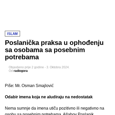
ISLAM
Poslanička praksa u ophođenju
sa osobama sa posebnim
potrebama
Objavljeno
prije 2 godine
-
3. Oktobra 2024.
Od
radiogora
Piše: Mr. Osman Smajlović
Odabir imena koja ne aludiraju na nedostatak
Nema sumnje da imena utiču pozitivno ili negativno na
osobu sa posebnim potrebama. Allahov Poslanik,