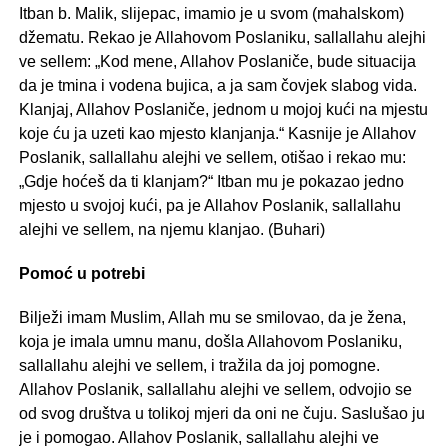
Itban b. Malik, slijepac, imamio je u svom (mahalskom)
džematu. Rekao je Allahovom Poslaniku, sallallahu alejhi
ve sellem: „Kod mene, Allahov Poslaniče, bude situacija
da je tmina i vodena bujica, a ja sam čovjek slabog vida.
Klanjaj, Allahov Poslaniče, jednom u mojoj kući na mjestu
koje ću ja uzeti kao mjesto klanjanja.“ Kasnije je Allahov
Poslanik, sallallahu alejhi ve sellem, otišao i rekao mu:
„Gdje hoćeš da ti klanjam?“ Itban mu je pokazao jedno
mjesto u svojoj kući, pa je Allahov Poslanik, sallallahu
alejhi ve sellem, na njemu klanjao. (Buhari)
Pomoć u potrebi
Bilježi imam Muslim, Allah mu se smilovao, da je žena,
koja je imala umnu manu, došla Allahovom Poslaniku,
sallallahu alejhi ve sellem, i tražila da joj pomogne.
Allahov Poslanik, sallallahu alejhi ve sellem, odvojio se
od svog društva u tolikoj mjeri da oni ne čuju. Saslušao ju
je i pomogao. Allahov Poslanik, sallallahu alejhi ve