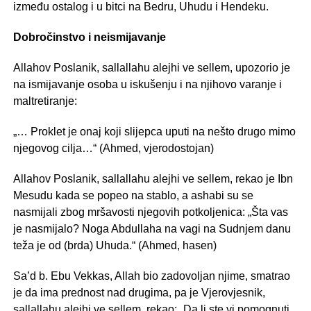
između ostalog i u bitci na Bedru, Uhudu i Hendeku.
Dobročinstvo i neismijavanje
Allahov Poslanik, sallallahu alejhi ve sellem, upozorio je
na ismijavanje osoba u iskušenju i na njihovo varanje i
maltretiranje:
„… Proklet je onaj koji slijepca uputi na nešto drugo mimo
njegovog cilja…“ (Ahmed, vjerodostojan)
Allahov Poslanik, sallallahu alejhi ve sellem, rekao je Ibn
Mesudu kada se popeo na stablo, a ashabi su se
nasmijali zbog mršavosti njegovih potkoljenica: „Šta vas
je nasmijalo? Noga Abdullaha na vagi na Sudnjem danu
teža je od (brda) Uhuda.“ (Ahmed, hasen)
Sa’d b. Ebu Vekkas, Allah bio zadovoljan njime, smatrao
je da ima prednost nad drugima, pa je Vjerovjesnik,
sallallahu alejhi ve sellem, rekao: „Da li ste vi pomognuti