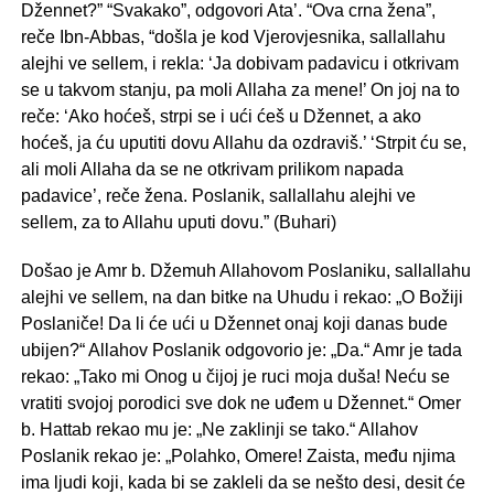
Džennet?” “Svakako”, odgovori Ata’. “Ova crna žena”,
reče Ibn-Abbas, “došla je kod Vjerovjesnika, sallallahu
alejhi ve sellem, i rekla: ‘Ja dobivam padavicu i otkrivam
se u takvom stanju, pa moli Allaha za mene!’ On joj na to
reče: ‘Ako hoćeš, strpi se i ući ćeš u Džennet, a ako
hoćeš, ja ću uputiti dovu Allahu da ozdraviš.’ ‘Strpit ću se,
ali moli Allaha da se ne otkrivam prilikom napada
padavice’, reče žena. Poslanik, sallallahu alejhi ve
sellem, za to Allahu uputi dovu.” (Buhari)
Došao je Amr b. Džemuh Allahovom Poslaniku, sallallahu
alejhi ve sellem, na dan bitke na Uhudu i rekao: „O Božiji
Poslaniče! Da li će ući u Džennet onaj koji danas bude
ubijen?“ Allahov Poslanik odgovorio je: „Da.“ Amr je tada
rekao: „Tako mi Onog u čijoj je ruci moja duša! Neću se
vratiti svojoj porodici sve dok ne uđem u Džennet.“ Omer
b. Hattab rekao mu je: „Ne zaklinji se tako.“ Allahov
Poslanik rekao je: „Polahko, Omere! Zaista, među njima
ima ljudi koji, kada bi se zakleli da se nešto desi, desit će