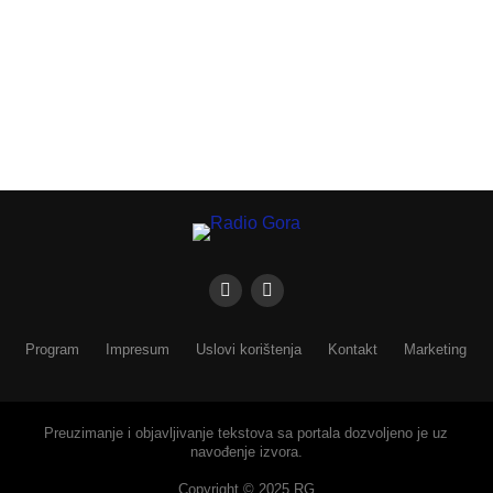
Program
Impresum
Uslovi korištenja
Kontakt
Marketing
Preuzimanje i objavljivanje tekstova sa portala dozvoljeno je uz
navođenje izvora.
Copyright © 2025 RG