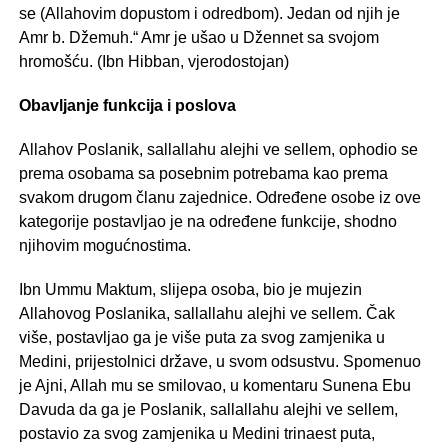
se (Allahovim dopustom i odredbom). Jedan od njih je
Amr b. Džemuh.“ Amr je ušao u Džennet sa svojom
hromošću. (Ibn Hibban, vjerodostojan)
Obavljanje funkcija i poslova
Allahov Poslanik, sallallahu alejhi ve sellem, ophodio se
prema osobama sa posebnim potrebama kao prema
svakom drugom članu zajednice. Određene osobe iz ove
kategorije postavljao je na određene funkcije, shodno
njihovim mogućnostima.
Ibn Ummu Maktum, slijepa osoba, bio je mujezin
Allahovog Poslanika, sallallahu alejhi ve sellem. Čak
više, postavljao ga je više puta za svog zamjenika u
Medini, prijestolnici države, u svom odsustvu. Spomenuo
je Ajni, Allah mu se smilovao, u komentaru Sunena Ebu
Davuda da ga je Poslanik, sallallahu alejhi ve sellem,
postavio za svog zamjenika u Medini trinaest puta,