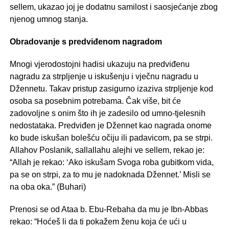
sellem, ukazao joj je dodatnu samilost i saosjećanje zbog
njenog umnog stanja.
Obradovanje s predviđenom nagradom
Mnogi vjerodostojni hadisi ukazuju na predviđenu
nagradu za strpljenje u iskušenju i vječnu nagradu u
Džennetu. Takav pristup zasigurno izaziva strpljenje kod
osoba sa posebnim potrebama. Čak više, bit će
zadovoljne s onim što ih je zadesilo od umno-tjelesnih
nedostataka. Predviđen je Džennet kao nagrada onome
ko bude iskušan bolešću očiju ili padavicom, pa se strpi.
Allahov Poslanik, sallallahu alejhi ve sellem, rekao je:
“Allah je rekao: ‘Ako iskušam Svoga roba gubitkom vida,
pa se on strpi, za to mu je nadoknada Džennet.’ Misli se
na oba oka.” (Buhari)
Prenosi se od Ataa b. Ebu-Rebaha da mu je Ibn-Abbas
rekao: “Hoćeš li da ti pokažem ženu koja će ući u