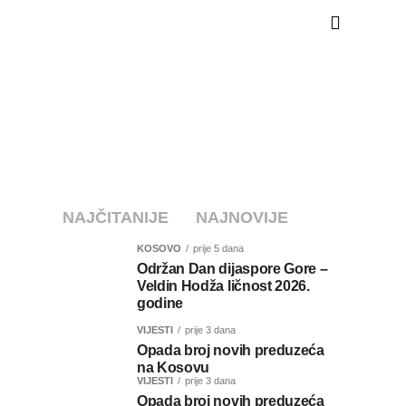
NAJČITANIJE
NAJNOVIJE
KOSOVO
prije 5 dana
Održan Dan dijaspore Gore –
Veldin Hodža ličnost 2026.
godine
VIJESTI
prije 3 dana
Opada broj novih preduzeća
na Kosovu
VIJESTI
prije 3 dana
Opada broj novih preduzeća