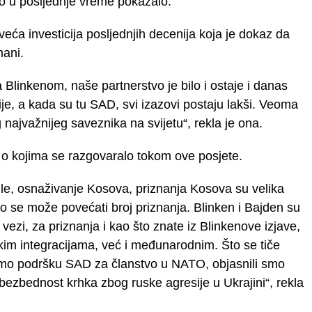
vo u posljednje vreme pokazalo.
́a investicija posljednjih decenija koja je dokaz da
mani.
Blinkenom, naše partnerstvo je bilo i ostaje i danas
e, a kada su tu SAD, svi izazovi postaju lakši. Veoma
najvažnijeg saveznika na svijetu“, rekla je ona.
o kojima se razgovaralo tokom ove posjete.
le, osnaživanje Kosova, priznanja Kosova su velika
se može povećati broj priznanja. Blinken i Bajden su
vezi, za priznanja i kao što znate iz Blinkenove izjave,
kim integracijama, već i međunarodnim. Što se tiče
i smo podršku SAD za članstvo u NATO, objasnili smo
 bezbednost krhka zbog ruske agresije u Ukrajini“, rekla