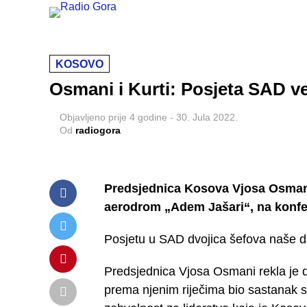
KOSOVO
Osmani i Kurti: Posjeta SAD v
Objavljeno
prije 4 godine
-
30. Jula 2022.
Od
radiogora
Predsjednica Kosova Vjosa Osmani-S
aerodrom „Adem Jašari“, na konfere
Posjetu u SAD dvojica šefova naše d
Predsjednica Vjosa Osmani rekla je da
prema njenim riječima bio sastanak 