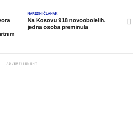
NAREDNI ČLANAK
vora
Na Kosovu 918 novoobolelih,
jedna osoba preminula
rtnim
ADVERTISEMENT