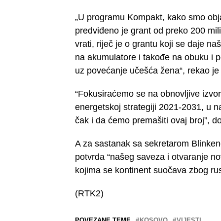
„U programu Kompakt, kako smo objas
predviđeno je grant od preko 200 milio
vrati, riječ je o grantu koji se daje
na akumulatore i takođe na obuku i p
uz povećanje učešća žena“, rekao je 
“Fokusiraćemo se na obnovljive izvor
energetskoj strategiji 2021-2031, 
čak i da ćemo premašiti ovaj broj”, d
A za sastanak sa sekretarom Blinkeno
potvrda “našeg saveza i otvaranje no
kojima se kontinent suočava zbog rus
(RTK2)
POVEZANE TEME
KOSOVO
VIJESTI