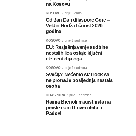
na Kosovu
KOSOVO
prije 5 dana
Održan Dan dijaspore Gore –
Veldin Hodža ličnost 2026.
godine
KOSOVO
prije 1 sedmica
EU: Razjašnjavanje sudbine
nestalih lica ostaje ključni
element dijaloga
KOSOVO
prije 1 sedmica
Svečlja: Nećemo stati dok se
ne pronađe posljednja nestala
osoba
DIJASPORA
prije 1 sedmica
Rajma Brenoli magistrirala na
prestižnom Univerzitetu u
Padovi