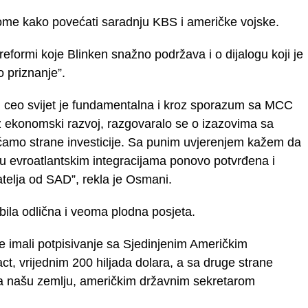
tome kako povećati saradnju KBS i američke vojske.
eformi koje Blinken snažno podržava i o dijalogu koji je
 priznanje”.
 ceo svijet je fundamentalna i kroz sporazum sa MCC
z ekonomski razvoj, razgovaralo se o izazovima sa
amo strane investicije. Sa punim uvjerenjem kažem da
u evroatlantskim integracijama ponovo potvrđena i
atelja od SAD”, rekla je Osmani.
o bila odlična i veoma plodna posjeta.
e imali potpisivanje sa Sjedinjenim Američkim
, vrijednim 200 hiljada dolara, a sa druge strane
a našu zemlju, američkim državnim sekretarom