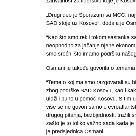
zahvalnost za liderstvo koje je Koso
„Drugi deo je Sporazum sa MCC, najvec
SAD stoje uz Kosovo“, dodala je Os
“Kao što smo rekli tokom sastanka sa 
neophodno za jačanje njene ekonomij
smo srećni što imamo podršku našeg 
Osmani je takođe govorila o temama 
“Teme o kojima smo razgovarali su bi
zbog podrške SAD Kosovu, kao i kako 
uložili puno u pomoć Kosovu. S tim u 
više se ne govori samo o evroatlants
drugog pitanja, bezbjednosti, tražil
zašto je to toliko važno sada kada je
je predsjednica Osmani.