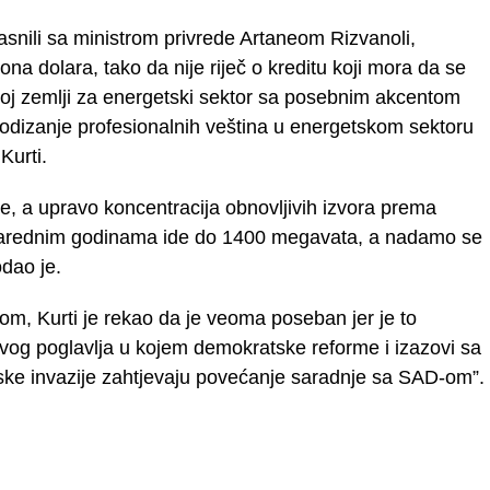
nili sa ministrom privrede Artaneom Rizvanoli,
na dolara, tako da nije riječ o kreditu koji mora da se
 našoj zemlji za energetski sektor sa posebnim akcentom
odizanje profesionalnih veština u energetskom sektoru
Kurti.
e, a upravo koncentracija obnovljivih izvora prema
u narednim godinama ide do 1400 megavata, a nadamo se
odao je.
m, Kurti je rekao da je veoma poseban jer je to
vog poglavlja u kojem demokratske reforme i izazovi sa
ke invazije zahtjevaju povećanje saradnje sa SAD-om”.