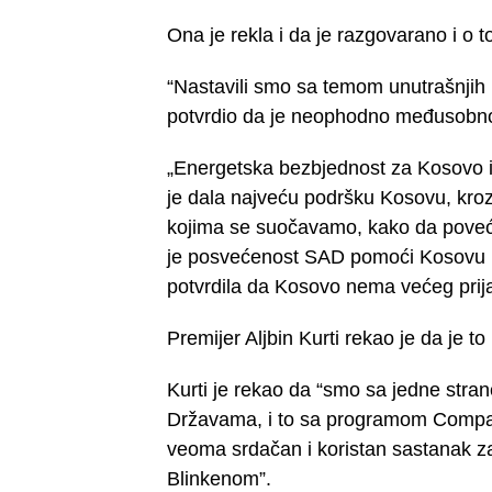
Ona je rekla i da je razgovarano i o 
“Nastavili smo sa temom unutrašnjih r
potvrdio da je neophodno međusobno
„Energetska bezbjednost za Kosovo i
je dala najveću podršku Kosovu, kro
kojima se suočavamo, kako da poveć
je posvećenost SAD pomoći Kosovu 
potvrdila da Kosovo nema većeg prij
Premijer Aljbin Kurti rekao je da je t
Kurti je rekao da “smo sa jedne stran
Državama, i to sa programom Compact
veoma srdačan i koristan sastanak z
Blinkenom”.