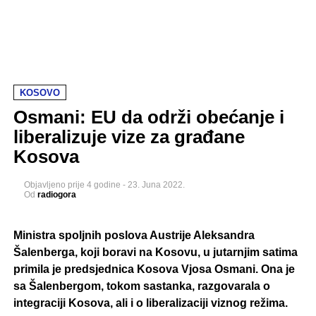
KOSOVO
Osmani: EU da održi obećanje i
liberalizuje vize za građane
Kosova
Objavljeno
prije 4 godine
-
23. Juna 2022.
Od
radiogora
Ministra spoljnih poslova Austrije Aleksandra
Šalenberga, koji boravi na Kosovu, u jutarnjim satima
primila je predsjednica Kosova Vjosa Osmani. Ona je
sa Šalenbergom, tokom sastanka, razgovarala o
integraciji Kosova, ali i o liberalizaciji viznog režima.