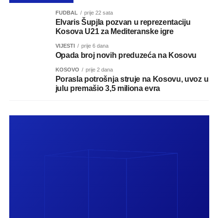
FUDBAL
prije 22 sata
Elvaris Šupjla pozvan u reprezentaciju
Kosova U21 za Mediteranske igre
VIJESTI
prije 6 dana
Opada broj novih preduzeća na Kosovu
KOSOVO
prije 2 dana
Porasla potrošnja struje na Kosovu, uvoz u
julu premašio 3,5 miliona evra