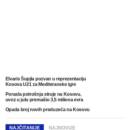
Elvaris Šupjla pozvan u reprezentaciju
Kosova U21 za Mediteranske igre
Porasla potrošnja struje na Kosovu,
uvoz u julu premašio 3,5 miliona evra
Opada broj novih preduzeća na Kosovu
NAJČITANIJE
NAJNOVIJE