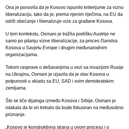
Ona je ponovila da je Kosovo ispunilo kriterijume za viznu
liberalizaciju, tako da je, prema njenim riječima, na EU da
održi obećanje i liberalizuje vize za građane Kosova.
U tom kontekstu, Osmani je tražila podršku Austrije ne
samo po pitanju vizne liberalizacije, za proces članstva
Kosova u Savjetu Evrope i drugim međunarodnim
organizacijama.
Tokom rasprave o dešavanjima u vezi sa invazijom Rusije
na Ukrajinu, Osmani je izjavila da je stav Kosova u
potpunosti u skladu sa EU, SAD i svim demokratskim
zemljama.
Što se tiče dijaloga između Kosova i Srbije, Osmani je
istakala da bi on trebalo da bude fokusiran na međusobno
priznanje.
„Kosovo je konstruktivna strana u ovom procesu i o