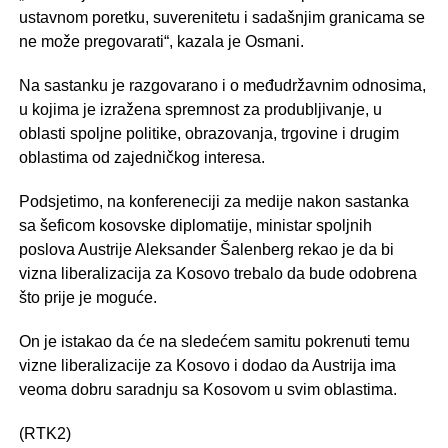
ustavnom poretku, suverenitetu i sadašnjim granicama se
ne može pregovarati“, kazala je Osmani.
Na sastanku je razgovarano i o međudržavnim odnosima,
u kojima je izražena spremnost za produbljivanje, u
oblasti spoljne politike, obrazovanja, trgovine i drugim
oblastima od zajedničkog interesa.
Podsjetimo, na konfereneciji za medije nakon sastanka
sa šeficom kosovske diplomatije, ministar spoljnih
poslova Austrije Aleksander Šalenberg rekao je da bi
vizna liberalizacija za Kosovo trebalo da bude odobrena
što prije je moguće.
On je istakao da će na sledećem samitu pokrenuti temu
vizne liberalizacije za Kosovo i dodao da Austrija ima
veoma dobru saradnju sa Kosovom u svim oblastima.
(RTK2)