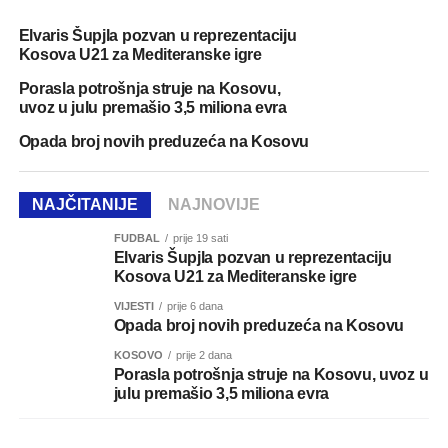
Elvaris Šupjla pozvan u reprezentaciju
Kosova U21 za Mediteranske igre
Porasla potrošnja struje na Kosovu,
uvoz u julu premašio 3,5 miliona evra
Opada broj novih preduzeća na Kosovu
NAJČITANIJE
NAJNOVIJE
FUDBAL
prije 19 sati
Elvaris Šupjla pozvan u reprezentaciju
Kosova U21 za Mediteranske igre
VIJESTI
prije 6 dana
Opada broj novih preduzeća na Kosovu
KOSOVO
prije 2 dana
Porasla potrošnja struje na Kosovu, uvoz u
julu premašio 3,5 miliona evra