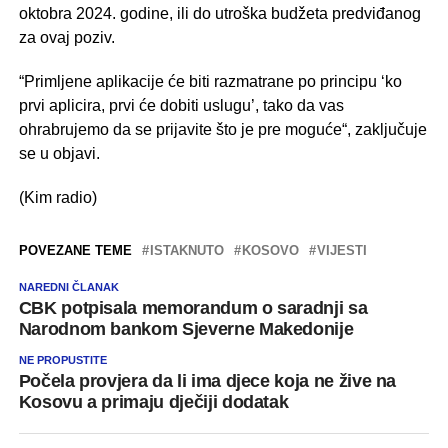
oktobra 2024. godine, ili do utroška budžeta predviđanog
za ovaj poziv.
“Primljene aplikacije će biti razmatrane po principu ‘ko
prvi aplicira, prvi će dobiti uslugu’, tako da vas
ohrabrujemo da se prijavite što je pre moguće“, zaključuje
se u objavi.
(Kim radio)
POVEZANE TEME
ISTAKNUTO
KOSOVO
VIJESTI
NAREDNI ČLANAK
CBK potpisala memorandum o saradnji sa
Narodnom bankom Sjeverne Makedonije
NE PROPUSTITE
Počela provjera da li ima djece koja ne žive na
Kosovu a primaju dječiji dodatak