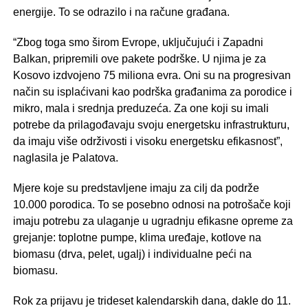
energije. To se odrazilo i na račune građana.
“Zbog toga smo širom Evrope, uključujući i Zapadni
Balkan, pripremili ove pakete podrške. U njima je za
Kosovo izdvojeno 75 miliona evra. Oni su na progresivan
način su isplaćivani kao podrška građanima za porodice i
mikro, mala i srednja preduzeća. Za one koji su imali
potrebe da prilagođavaju svoju energetsku infrastrukturu,
da imaju više održivosti i visoku energetsku efikasnost”,
naglasila je Palatova.
Mjere koje su predstavljene imaju za cilj da podrže
10.000 porodica. To se posebno odnosi na potrošače koji
imaju potrebu za ulaganje u ugradnju efikasne opreme za
grejanje: toplotne pumpe, klima uređaje, kotlove na
biomasu (drva, pelet, ugalj) i individualne peći na
biomasu.
Rok za prijavu je trideset kalendarskih dana, dakle do 11.