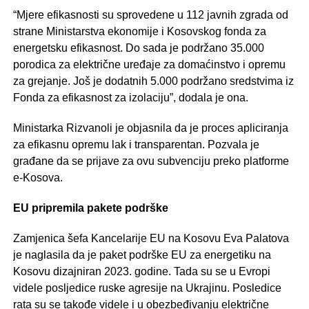
“Mjere efikasnosti su sprovedene u 112 javnih zgrada od
strane Ministarstva ekonomije i Kosovskog fonda za
energetsku efikasnost. Do sada je podržano 35.000
porodica za električne uređaje za domaćinstvo i opremu
za grejanje. Još je dodatnih 5.000 podržano sredstvima iz
Fonda za efikasnost za izolaciju”, dodala je ona.
Ministarka Rizvanoli je objasnila da je proces apliciranja
za efikasnu opremu lak i transparentan. Pozvala je
građane da se prijave za ovu subvenciju preko platforme
e-Kosova.
EU pripremila pakete podrške
Zamjenica šefa Kancelarije EU na Kosovu Eva Palatova
je naglasila da je paket podrške EU za energetiku na
Kosovu dizajniran 2023. godine. Tada su se u Evropi
videle posljedice ruske agresije na Ukrajinu. Posledice
rata su se takođe videle i u obezbeđivanju električne