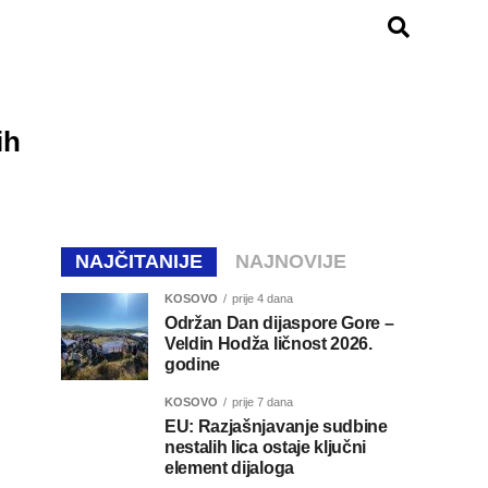
ih
NAJČITANIJE
NAJNOVIJE
KOSOVO
prije 4 dana
Održan Dan dijaspore Gore –
Veldin Hodža ličnost 2026.
godine
KOSOVO
prije 7 dana
EU: Razjašnjavanje sudbine
nestalih lica ostaje ključni
element dijaloga