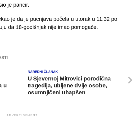
io je pancir.
ekao je da je pucnjava počela u utorak u 11:32 po
eruju da 18-godišnjak nije imao pomogače.
ESTI
NAREDNI ČLANAK
U Sjevernoj Mitrovici porodična
a u
tragedija, ubijene dvije osobe,
osumnjičeni uhapšen
ADVERTISEMENT