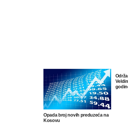
Održa
Veldin
godin
Opada broj novih preduzeća na
Kosovu