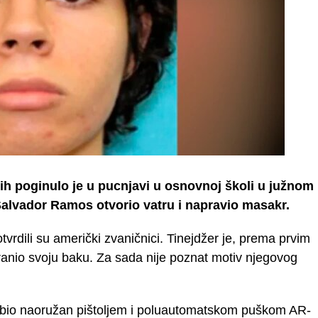
ih poginulo je u pucnjavi u osnovnoj školi u južnom
Salvador Ramos otvorio vatru i napravio masakr.
otvrdili su američki zvaničnici. Tinejdžer je, prema prvim
 ranio svoju baku. Za sada nije poznat motiv njegovog
čeni bio naoružan pištoljem i poluautomatskom puškom AR-