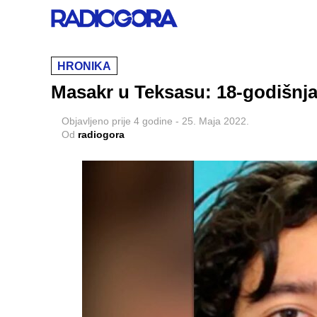
HRONIKA
Masakr u Teksasu: 18-godišnjak
Objavljeno
prije 4 godine
-
25. Maja 2022.
Od
radiogora