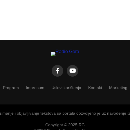
Program
Impresum
Uslovi korištenja
Kontakt
Marketing
imanje i objavljivanje tekstova sa portala dozvoljeno je uz navođenje i
Copyright © 2025 RG