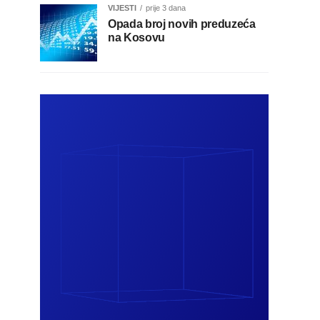
VIJESTI
prije 3 dana
Opada broj novih preduzeća
na Kosovu