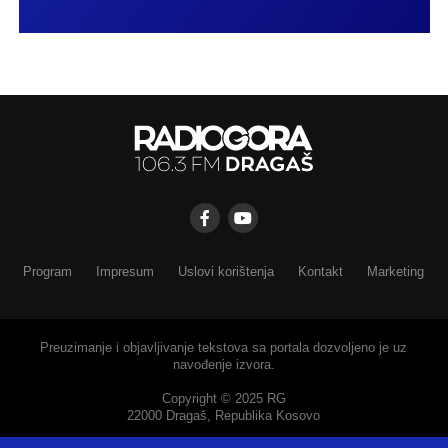
Program
Impresum
Uslovi korištenja
Kontakt
Marketing
Preuzimanje i objavljivanje tekstova sa portala dozvoljeno je uz
navođenje izvora.
Copyright © 2025 RG
22000 Dragaš, Republika Kosovo