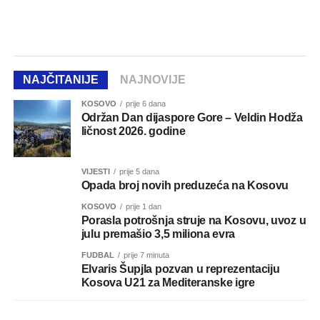
NAJČITANIJE
NAJNOVIJE
KOSOVO
prije 6 dana
Održan Dan dijaspore Gore – Veldin Hodža
ličnost 2026. godine
VIJESTI
prije 5 dana
Opada broj novih preduzeća na Kosovu
KOSOVO
prije 1 dan
Porasla potrošnja struje na Kosovu, uvoz u
julu premašio 3,5 miliona evra
FUDBAL
prije 7 minuta
Elvaris Šupjla pozvan u reprezentaciju
Kosova U21 za Mediteranske igre