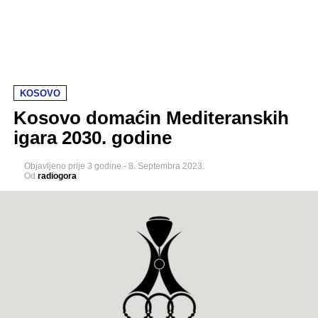
KOSOVO
Kosovo domaćin Mediteranskih
igara 2030. godine
Objavljeno
prije 3 godine
-
8. Septembra 2023.
Od
radiogora