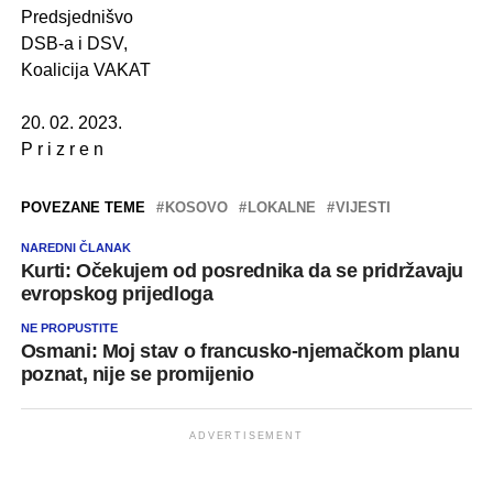
Predsjednišvo
DSB-a i DSV,
Koalicija VAKAT
.
20. 02. 2023.
P r i z r e n
POVEZANE TEME
KOSOVO
LOKALNE
VIJESTI
NAREDNI ČLANAK
Kurti: Očekujem od posrednika da se pridržavaju
evropskog prijedloga
NE PROPUSTITE
Osmani: Moj stav o francusko-njemačkom planu
poznat, nije se promijenio
ADVERTISEMENT