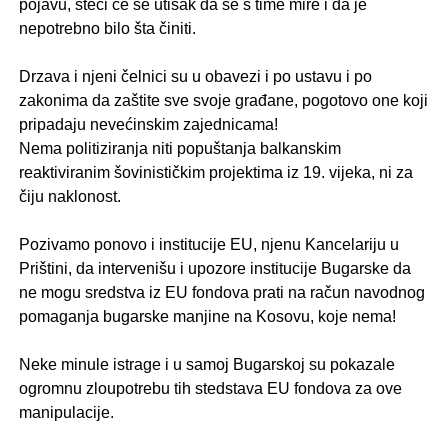
pojavu, steči će se utisak da se s time mire i da je
nepotrebno bilo šta činiti.
.
Drzava i njeni čelnici su u obavezi i po ustavu i po
zakonima da zaštite sve svoje građane, pogotovo one koji
pripadaju nevećinskim zajednicama!
Nema politiziranja niti popuštanja balkanskim
reaktiviranim šovinističkim projektima iz 19. vijeka, ni za
čiju naklonost.
.
Pozivamo ponovo i institucije EU, njenu Kancelariju u
Prištini, da intervenišu i upozore institucije Bugarske da
ne mogu sredstva iz EU fondova prati na račun navodnog
pomaganja bugarske manjine na Kosovu, koje nema!
.
Neke minule istrage i u samoj Bugarskoj su pokazale
ogromnu zloupotrebu tih stedstava EU fondova za ove
manipulacije.
.