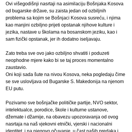
Ovi višegodišnji nasrtaji na asimilaciju Bošnjaka Kosova
od bugarske države, su zaista jedan od ozbiljnih
problema sa kojim se Bošnjaci Kosova susreću, i njima
kao manjini ozbiljno prijeti opstanak njihove kulture i
jezika, nastave u školama na bosanskom jeziku, kao i
sam fizički opstanak, jer ih dodatno iseljavaju.
.
Zato treba sve ovo jako ozbiljno shvatiti i poduzeti
neophodne mjere kako bi se taj proces momentalno
zaustavio.
Oni koji sada šute na nivou Kosova, neka pogledaju čime
se sve uslovljava od Bugarske S. Makedonija na njenom
EU putu.
.
Pozivamo sve bošnjačke političke partije, NVO sektor,
intelektualce, porodice, škole i kulturne ustanove,
džemate i džamije, na obavezu upozoravanja od ovog
nasrtaja na naš vjekovni etnički, vjerski i nacionalni
identitet, i na njegovo očuvanje, u čast naših predaka i