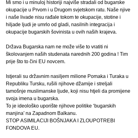
Mi smo i u minuloj historiji najviše stradali od bugarske
okupacije u Prvom i u Drugom svjetskom ratu. Naše njive
i naše livade nisu rađale tokom te okupacije, stotine i
hiljade ljudi je umrlo od gladi, nasilnih integracija i
okupacije bugarskih šovinista u ovih naših krajeva.
.
Država Bugarska nam ne može više to vratiti ni
školovanjem naših studenata narednih 200 godina ! Tim
prije što to čini EU novcem.
.
Istjerali su državnim nasiljem milione Pomaka i Turaka u
Republiku Tursku, rušili njihove džamije i streljali
tamošnje muslimanske ljude, koji nisu htjeli da promijene
svoja imena u bugarska.
To je ideološko uporište njihove politike ‘bugarskih
manjina’ na Zapadnom Balkanu.
STOP ASIMILACIJI BOŠNJAKA I ZLOUPOTREBI
FONDOVA EU.
.