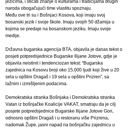
jezicima, i sticati znanje o kulturama i tradicijama drugih
naroda obogačujući time vlastitu spoznaju.
Među ove tri su i Bošnjaci Kosova, koji imaju svoj
bosanski jezik i svoje škole. Imaju svojih 50 džamija u
kojima se predaje na bosanskom jeziku. Imaju svoje
medije.
.
Državna bugarska agencija BTA, objavila je danas tekst o
posjeti potpredsjednice Bugarske Ilijane Jotove, gdje je
objavila neistinit i tendenciozan tekst: “Bugarska
zajednica na Kosovu broji oko 15.000 ljudi koji žive u 20
sela u opštini Dragaš i 19 sela u opštini Prizren”, sa
lažnim i izmišljenim podacima.
.
Demokratska stranka Bošnjaka i Demokratska stranka
Vatan iz bošnjačke Koalicije VAKAT, smatraju da je cilj
posjete potpredsjednice Bugarske Ilijane Jotove Gori,
odnosno opštini Dragaš i u restoranu više Prizrena,
nadomak Župe, jasni napad na bošnjačku zajednicu u