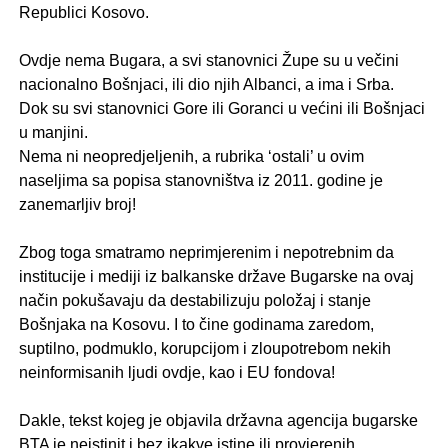
Republici Kosovo.
.
Ovdje nema Bugara, a svi stanovnici Župe su u večini
nacionalno Bošnjaci, ili dio njih Albanci, a ima i Srba.
Dok su svi stanovnici Gore ili Goranci u većini ili Bošnjaci
u manjini.
Nema ni neopredjeljenih, a rubrika ‘ostali’ u ovim
naseljima sa popisa stanovništva iz 2011. godine je
zanemarljiv broj!
.
Zbog toga smatramo neprimjerenim i nepotrebnim da
institucije i mediji iz balkanske države Bugarske na ovaj
način pokušavaju da destabilizuju položaj i stanje
Bošnjaka na Kosovu. I to čine godinama zaredom,
suptilno, podmuklo, korupcijom i zloupotrebom nekih
neinformisanih ljudi ovdje, kao i EU fondova!
.
Dakle, tekst kojeg je objavila državna agencija bugarske
BTA je neistinit i bez ikakve istine ili provjerenih