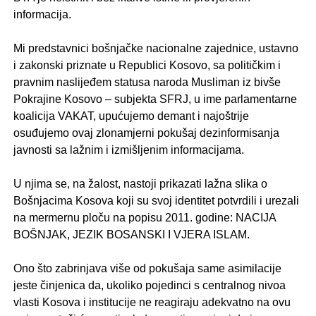
informacija.
.
Mi predstavnici bošnjačke nacionalne zajednice, ustavno
i zakonski priznate u Republici Kosovo, sa političkim i
pravnim naslijeđem statusa naroda Musliman iz bivše
Pokrajine Kosovo – subjekta SFRJ, u ime parlamentarne
koalicija VAKAT, upućujemo demant i najoštrije
osuđujemo ovaj zlonamjerni pokušaj dezinformisanja
javnosti sa lažnim i izmišljenim informacijama.
.
U njima se, na žalost, nastoji prikazati lažna slika o
Bošnjacima Kosova koji su svoj identitet potvrdili i urezali
na mermernu ploču na popisu 2011. godine: NACIJA
BOŠNJAK, JEZIK BOSANSKI I VJERA ISLAM.
.
Ono što zabrinjava više od pokušaja same asimilacije
jeste činjenica da, ukoliko pojedinci s centralnog nivoa
vlasti Kosova i institucije ne reagiraju adekvatno na ovu