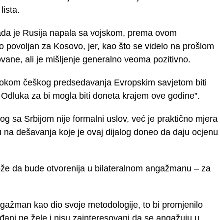
lista.
 kada je Rusija napala sa vojskom, prema ovom
o povoljan za Kosovo, jer, kao što se videlo na prošlom
ovane, ali je mišljenje generalno veoma pozitivno.
tokom češkog predsedavanja Evropskim savjetom biti
 Odluka za bi mogla biti doneta krajem ove godine”.
og sa Srbijom nije formalni uslov, već je praktično mjera
na dešavanja koje je ovaj dijalog doneo da daju ocjenu
može da bude otvorenija u bilateralnom angažmanu – za
ngažman kao dio svoje metodologije, to bi promjenilo
ani ne žele i nisu zainteresovani da se angažuju u