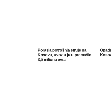
Porasla potrošnja struje na
Opada
Kosovu, uvoz u julu premašio
Koso
3,5 miliona evra