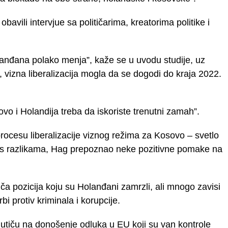
bavili intervjue sa političarima, kreatorima politike i
lanđana polako menja”, kaže se u uvodu studije, uz
u, vizna liberalizacija mogla da se dogodi do kraja 2022.
ovo i Holandija treba da iskoriste trenutni zamah”.
rocesu liberalizacije viznog režima za Kosovo – svetlo
rkos razlikama, Hag prepoznao neke pozitivne pomake na
ča pozicija koju su Holanđani zamrzli, ali mnogo zavisi
i protiv kriminala i korupcije.
ji utiču na donošenje odluka u EU koji su van kontrole