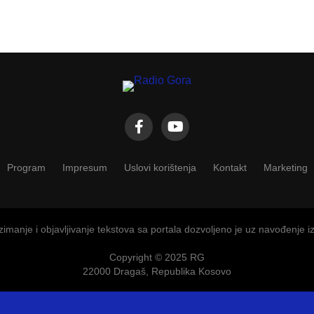
Program
Impresum
Uslovi korištenja
Kontakt
Marketing
imanje i objavljivanje tekstova sa portala dozvoljeno je uz navođenje i
Copyright © 2025 RG
22000 Dragaš, Republika Kosovo