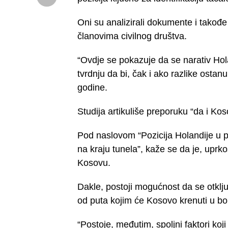
Oni su analizirali dokumente i takođe o
članovima civilnog društva.
“Ovdje se pokazuje da se narativ Ho
tvrdnju da bi, čak i ako razlike ostan
godine.
Studija artikuliše preporuku “da i Kos
Pod naslovom “Pozicija Holandije u p
na kraju tunela”, kaže se da je, up
Kosovu.
Dakle, postoji mogućnost da se otklju
od puta kojim će Kosovo krenuti u borb
“Postoje, međutim, spoljni faktori ko