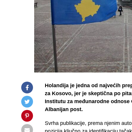
Holandija je jedna od najvećih prep
za Kosovo, jer je skeptična po pi
Institutu za međunarodne odnose C
Albanijan post.
Svrha publikacije, prema njenim autori
pozicija ključno za identifikaciju ta