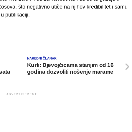
osova, što negativno utiče na njihov kredibilitet i samu
u publikaciji.
NAREDNI ČLANAK
Kurti: Djevojčicama starijim od 16
sata
godina dozvoliti nošenje marame
ADVERTISEMENT