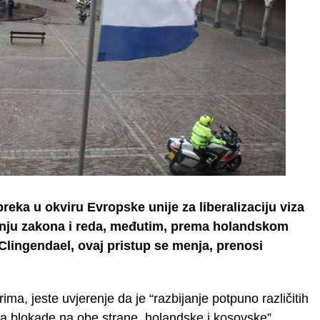
reka u okviru Evropske unije za liberalizaciju viza
tanju zakona i reda, međutim, prema holandskom
lingendael, ovaj pristup se menja, prenosi
ma, jeste uvjerenje da je “razbijanje potpuno različitih
čaka blokade na obe strane, holandske i kosovske”.