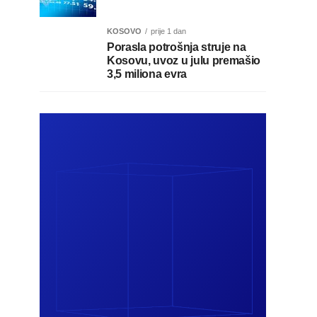
KOSOVO
prije 1 dan
Porasla potrošnja struje na
Kosovu, uvoz u julu premašio
3,5 miliona evra