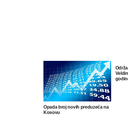
Održa
Veldin
godin
Opada broj novih preduzeća na
Kosovu