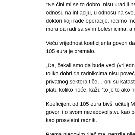
“Ne čini mi se to dobro, nisu uradili 
odnosu na inflaciju, u odnosu na sve
doktori koji rade operacije, recimo m
mora da radi sa svim bolesnicima, a o
Veću vrijednost koeficijenta govori d
105 eura je premalo.
„Da, čekali smo da bude veći (vrijednos
toliko dobri da radnikcima nisu pove
privatnog sektora tiče… oni su katastr
platu koliko hoće, kažu ‘to je to ako 
Koeficijent od 105 eura bivši učitel
govori i o svom nezadovoljstvu kao p
kao prosvjetni radnik.
Prema njegovim riječima, penzija nije 