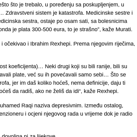
nešto što je trebalo, u poređenju sa poskupljenjem, u
… Zdravstveni sistem je katastrofa. Medicinske sestre i
edicinska sestra, ostaje po osam sati, sa bolesnicima
nda je plata 300-500 eura, to je strašno”, kaže Murati.
a i očekivao i Ibrahim Rexhepi. Prema njegovim riječima,
t koeficijenta)… Neki drugi koji su bili ranije, bili su
ćavali plate, već su ih povećavali samo sebi… Što se
ofa, jer im daš koliko hoćeš, nema definicije, daju ti
hoćeš da radiš, ako ne želiš da idi“, kaže Rexhepi.
j Muhamed Raqi naziva depresivnim. Između ostalog,
enzioneru i ocjeni njegovog rada u vrijeme dok je radio
dovoljna ni za lijekove.