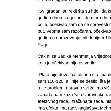
„Svi građani su rekli šta su htjeli da
godinu dana su govorili da mora da 
bolje, očekivao sam da će sprovesti rije
put. Veoma sam razočaran, očekivao 
godina u obrazovanju, ali dobijam 100 
Raqi.
Čak ni za Sadika Mehmetija vrijednost
koju je očekivao nije ostvarila.
„Plata nije dovoljna, ali ono što ima
sam 110-120, ali nije se desilo, šta
tu je problem, naravno svi želimo više
zapada nam kažu ‘vi u Upravi ako radi
efektivnog rada, izračunajte sada, nis
ima efekta i na rad”, naglašava Mehm