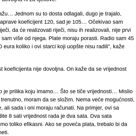
 kažu… Jednom su to dosta odlagali, dugo je trajalo,
naprave koeficijent 120, sad je 105… Očekivao sam
či, da će realizovati riječi, nisu ih realizovali, nije prvi
sam više od njega. Plate moraju porasti. Radio sam 45
eura koliko i ovi starci koji uopšte nisu radili”, kaže
 koeficijenta nije dovoljna. On kaže da se vrijednost
mo je prilika koju imamo… Što se tiče vrijednosti… Mislio
 je trenutno, moram da se složim. Nema veće mogućnosti,
, ali sada i oni moraju računati. Na primjer, ovi sa
te 8 sati vrijednost rada je dva sata. Dva sata
mo toliko efikasni. Ako se poveća plata, trebalo bi da
eti.