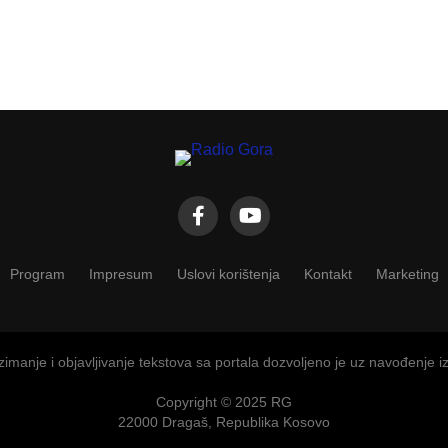
Program
Impresum
Uslovi korištenja
Kontakt
Marketing
imanje i objavljivanje tekstova sa portala dozvoljeno je uz navođenje i
Copyright © 2025 RG
22000 Dragaš, Republika Kosovo