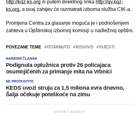
http://kqz-ks.org
ili putem direktnog linka
http://qv.kqz-
ks.org
, a ovaj zahtjev će razmatrati izborna služba CIK-a.
Promjena Centra za glasanje moguća je i podnošenjem
zahteva u Opštinskoj izbornoj komisiji u nadležnoj opštini.
POVEZANE TEME
ISTAKNUTO
KOSOVO
VIJESTI
NAREDNI ČLANAK
Podignuta optužnica protiv 26 policajaca
osumnjičenih za primanje mita na Vrbnici
NE PROPUSTITE
KEDS uvozi struju za 1,5 miliona evra dnevno,
Šalja očekuje poteškoće na zimu
ADVERTISEMENT