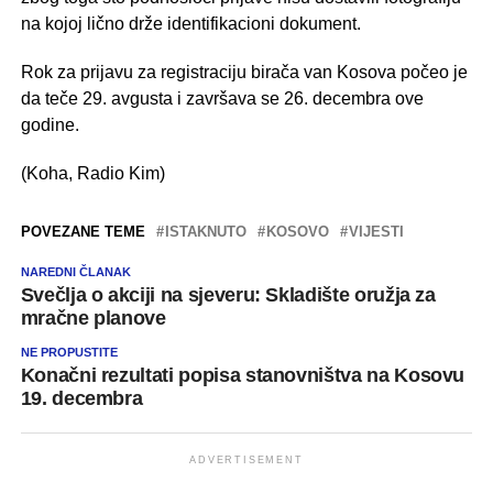
na kojoj lično drže identifikacioni dokument.
Rok za prijavu za registraciju birača van Kosova počeo je
da teče 29. avgusta i završava se 26. decembra ove
godine.
(Koha, Radio Kim)
POVEZANE TEME
ISTAKNUTO
KOSOVO
VIJESTI
NAREDNI ČLANAK
Svečlja o akciji na sjeveru: Skladište oružja za
mračne planove
NE PROPUSTITE
Konačni rezultati popisa stanovništva na Kosovu
19. decembra
ADVERTISEMENT