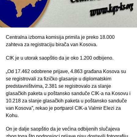
Centralna izborna komisija primila je preko 18.000
zahteva za registraciju birača van Kosova.
CIK je u utorak saopštio da je oko 1.200 odbijeno.
„Od 17.462 odobrene prijave, 4.863 građana Kosova su
se registrovali za fizičko glasanje u diplomatskim
predstavništvima, 2.381 se registrovalo za slanje
glasačkih paketa u poštansko sanduče CIK-a na Kosovu i
10.218 za slanje glasačkih paketa u poštansko sanduče
van Kosova”, rekao je portparol CIK-a Valmir Elezi za
Kohu.
On je dalje saopštio da je većina odbijenih slučajeva
zbog toga što podnosioci prijave nisu dostavili fotografiju