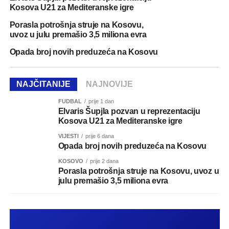
Kosova U21 za Mediteranske igre
Porasla potrošnja struje na Kosovu,
uvoz u julu premašio 3,5 miliona evra
Opada broj novih preduzeća na Kosovu
NAJČITANIJE
NAJNOVIJE
FUDBAL
prije 1 dan
Elvaris Šupjla pozvan u reprezentaciju
Kosova U21 za Mediteranske igre
VIJESTI
prije 6 dana
Opada broj novih preduzeća na Kosovu
KOSOVO
prije 2 dana
Porasla potrošnja struje na Kosovu, uvoz u
julu premašio 3,5 miliona evra