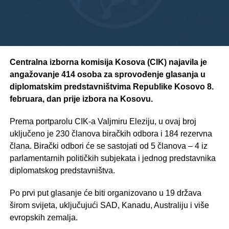
Centralna izborna komisija Kosova (CIK) najavila je
angažovanje 414 osoba za sprovođenje glasanja u
diplomatskim predstavništvima Republike Kosovo 8.
februara, dan prije izbora na Kosovu.
Prema portparolu CIK-a Valjmiru Eleziju, u ovaj broj
uključeno je 230 članova biračkih odbora i 184 rezervna
člana. Birački odbori će se sastojati od 5 članova – 4 iz
parlamentarnih političkih subjekata i jednog predstavnika
diplomatskog predstavništva.
Po prvi put glasanje će biti organizovano u 19 država
širom svijeta, uključujući SAD, Kanadu, Australiju i više
evropskih zemalja.