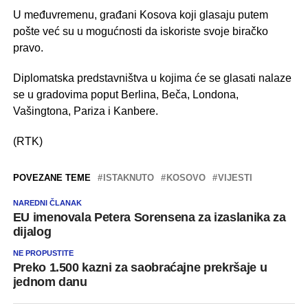
U međuvremenu, građani Kosova koji glasaju putem
pošte već su u mogućnosti da iskoriste svoje biračko
pravo.
Diplomatska predstavništva u kojima će se glasati nalaze
se u gradovima poput Berlina, Beča, Londona,
Vašingtona, Pariza i Kanbere.
(RTK)
POVEZANE TEME
ISTAKNUTO
KOSOVO
VIJESTI
NAREDNI ČLANAK
EU imenovala Petera Sorensena za izaslanika za
dijalog
NE PROPUSTITE
Preko 1.500 kazni za saobraćajne prekršaje u
jednom danu