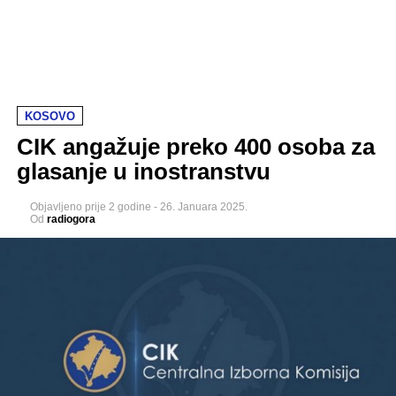
KOSOVO
CIK angažuje preko 400 osoba za
glasanje u inostranstvu
Objavljeno
prije 2 godine
-
26. Januara 2025.
Od
radiogora